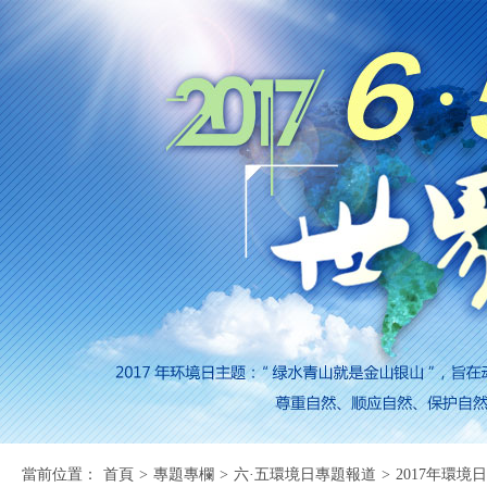
當前位置：
首頁
>
專題專欄
>
六·五環境日專題報道
>
2017年環境