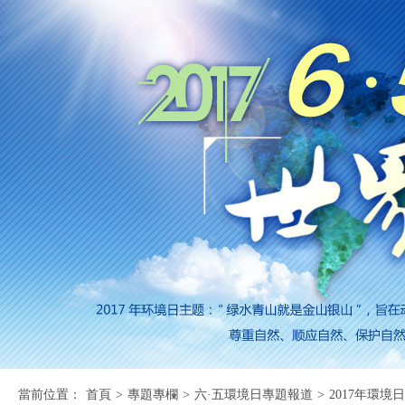
當前位置：
首頁
>
專題專欄
>
六·五環境日專題報道
>
2017年環境