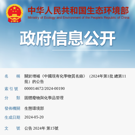
名 稱
關於增補《中國現有化學物質名錄》（2024年第1批 總第11
批）的公告
000014672/2024-00190
索 引 號
分 類
固體廢物與化學品管理
發佈機關
生態環境部
2024-05-20
生成日期
文 號
公告 2024年 第15號