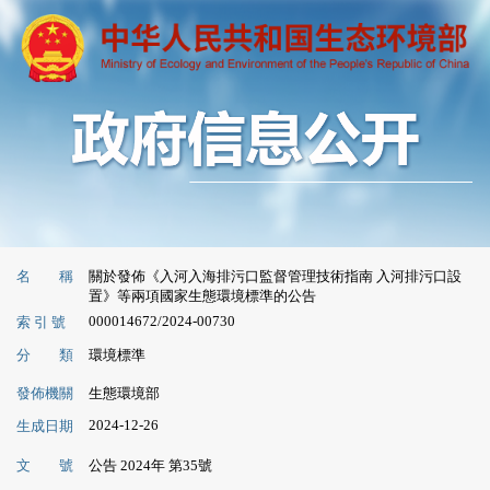
名 稱
關於發佈《入河入海排污口監督管理技術指南 入河排污口設
置》等兩項國家生態環境標準的公告
000014672/2024-00730
索 引 號
分 類
環境標準
發佈機關
生態環境部
2024-12-26
生成日期
文 號
公告 2024年 第35號