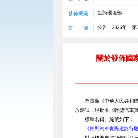
生態環境部
發佈機關
公告 2026年 第
文 號
關於發佈國
為貫徹《中華人民共和國生
放測試，現批准《輕型汽車
標準名稱、編號如下：
《輕型汽車實際道路行駛排放
以上標準自2026年9月1