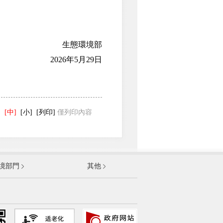
生態環境部
2026年5月29日
]
[中]
[小]
[列印]
僅列印內容
發展和改革委員會
境部門
其他
和資訊化部
部
資源和社會保障部
和城鄉建設部