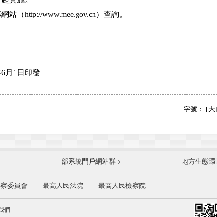
p://www.mee.gov.cn）查詢。
6月1日印發
字號：
[大
國防部
國家
部系統門戶網站群
地方生態環
科學技術部
工業
公安部
民政
監察委員會
最高人民法院
最高人民檢察院
財政部
人力
我們
生態環境部
住房