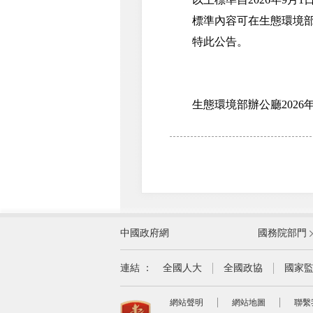
標準內容可在生態環境部網站（htt
特此公告。
生態環境部辦公廳2026年
外交部
中國政府網
國務院部門
教育部
國家民族事務委員會
連結 ：
全國人大
全國政協
國家
司法部
網站聲明
網站地圖
聯繫
自然資源部