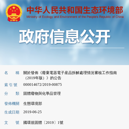
名 稱
關於發佈《廢棄電器電子産品拆解處理情況審核工作指南
（2019年版）》的公告
000014672/2019-00875
索 引 號
分 類
固體廢物與化學品管理
發佈機關
生態環境部
2019-06-25
生成日期
文 號
國環規固體〔2019〕1號