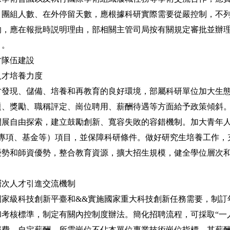
、團組人數、在外停留天數，應根據科研實際需要從嚴控制，不
的，應在報批時説明理由，部相關主管司局按有關規定審批並辦
目。
隊伍建設
才培養力度
現、儲備、培養和再教育的良好環境，部屬科研單位加大生態
題、獎勵、職稱評定、崗位聘用、薪酬待遇等方面給予政策傾斜
開展自由探索，建立鼓勵創新、寬容失敗的容錯機制。加大青年
（專項、基金等）項目，並保障科研條件。做好研究生培養工作，
優勢和師資優勢，整合教育資源，擴大招生規模，健全學位層次
次人才引進交流機制
級科技創新平臺和&&實施國家重大科技創新任務需要，制訂
考核標準，制定有關內控制度辦法。簡化招聘流程，可採取“一
經費、自定薪酬，所需崗位不佔本單位專業技術崗位指標，其薪