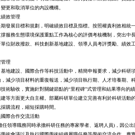
、變更和取消單位的內設機構。
績效管理
發展目標和規劃，明確績效目標及指標。按照權責利效相統一
支撐服務生態環境保護重點工作為核心的評價考核機制，突出中
研單位財政撥款、科技創新基地建設、領導人員考評獎勵、績效
管理
地建設、國際合作等科技活動中，精簡申報要求，減少科研項
動，減少項目材料的重復報送，減少項目執行期、人才培養期、
技術驗收，實施針對關鍵節點的“里程碑”式管理和結果導向的
組建等方面更大自主權。部屬科研單位建立完善有利於科研活動
化採購流程，縮短採購時間。
國際合作交流活動
任領導職務同時承擔科研任務的專家學者、返聘人員)，因公出
際學術會議以及執行國際學術組織履職任務等學術交流合作，應