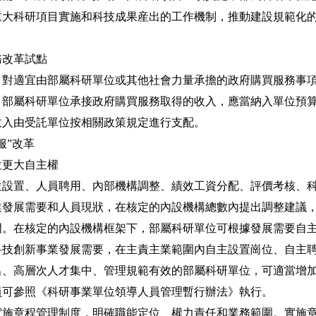
重大科研項目實施和科技成果産出的工作機制，推動建設規範化
改革試點
適宜由部屬科研單位或其他社會力量承擔的政府購買服務事項
。部屬科研單位承接政府購買服務取得的收入，應當納入單位預
收入由受託單位按相關政策規定進行支配。
”改革
更大自主權
置、人員聘用、內部機構調整、績效工資分配、評價考核、科
業發展需要和人員現狀，在核定的內設機構總數內提出調整建議
門。在核定的內設機構框架下，部屬科研單位可根據發展需要自
科技創新事業發展需要，在主責主業範圍內自主設置崗位、自主
出、高層次人才集中、管理規範有效的部屬科研單位，可適當增
員可參照《科研事業單位領導人員管理暫行辦法》執行。
章程管理制度，明確職能定位、權力責任和業務範圍。實施章