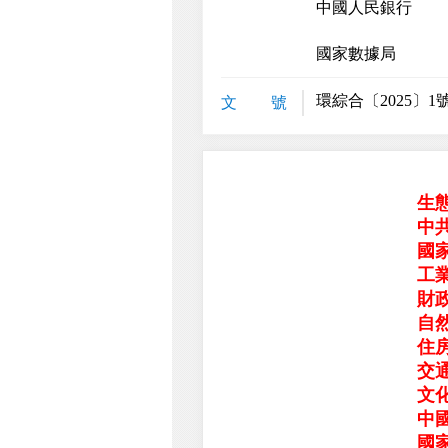
中國人民銀行
國家數據局
環綜合〔2025〕1
文 號
生
中
國
工
財
自
住
交
文
中
國