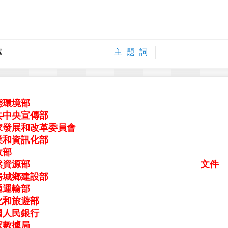
號
主 題 詞
態環境部
共中央宣傳部
家發展和改革委員會
業和資訊化部
政部
然資源部
文件
房城鄉建設部
通運輸部
化和旅遊部
國人民銀行
家數據局