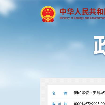
關於印發《美麗城
名 稱
000014672/2025-00
索 引 號