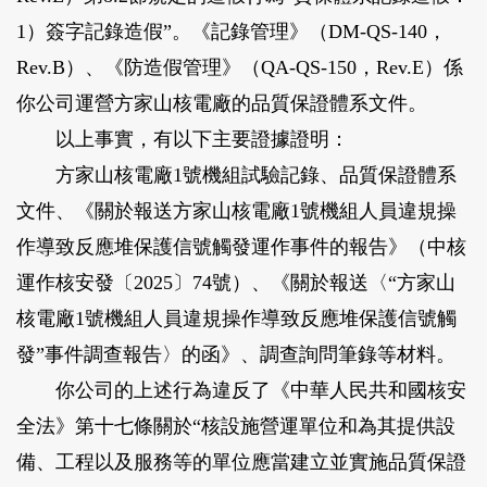
1）簽字記錄造假”。《記錄管理》（DM-QS-140，
Rev.B）、《防造假管理》（QA-QS-150，Rev.E）係
你公司運營方家山核電廠的品質保證體系文件。
以上事實，有以下主要證據證明：
方家山核電廠1號機組試驗記錄、品質保證體系
文件、《關於報送方家山核電廠1號機組人員違規操
作導致反應堆保護信號觸發運作事件的報告》（中核
運作核安發〔2025〕74號）、《關於報送〈“方家山
核電廠1號機組人員違規操作導致反應堆保護信號觸
發”事件調查報告〉的函》、調查詢問筆錄等材料。
你公司的上述行為違反了《中華人民共和國核安
全法》第十七條關於“核設施營運單位和為其提供設
備、工程以及服務等的單位應當建立並實施品質保證