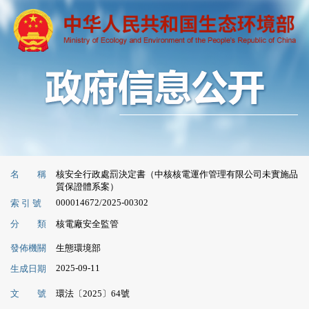
名 稱
核安全行政處罰決定書（中核核電運作管理有限公司未實施品
質保證體系案）
000014672/2025-00302
索 引 號
分 類
核電廠安全監管
發佈機關
生態環境部
2025-09-11
生成日期
文 號
環法〔2025〕64號