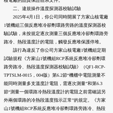
核電廠的品質保證體系文件。
二、違規操作溫度探測器校驗試驗
2025年4月1日，你公司同時開展了方家山核電廠
1號機組三個反應堆冷卻劑環路旁路的溫度探測器校
驗試驗，未按規定逐次測量三個反應堆冷卻劑環路旁
路冷、熱段溫度計的電阻，觸發反應堆保護停堆。
該行為違反了你公司方家山核電廠1號機組定期
試驗規程《方家山1號機組RCP系統反應堆冷卻劑環
路旁路冷、熱段溫度探測器校驗試驗》（QF1-RCP-
TPTSLM-0015，004版）第6.2節“機櫃中電阻測量不
能同時測量多支溫度計電阻，需逐次測量”和第6.3
節“測量一個環路冷熱段溫度計的電阻之前需確認另
外兩個環路的冷熱段溫度指示正常”的規定。《方家
山1號機組RCP系統反應堆冷卻劑環路旁路冷、熱段