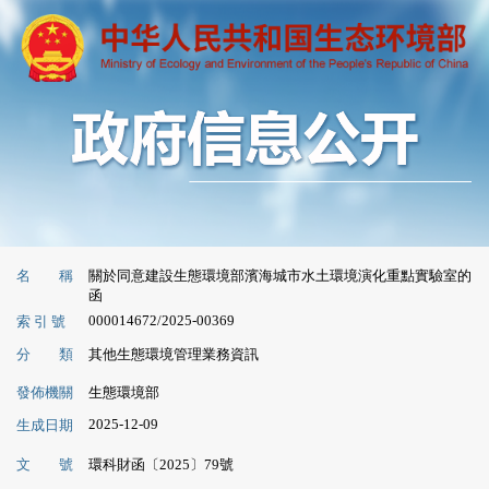
名 稱
關於同意建設生態環境部濱海城市水土環境演化重點實驗室的
函
000014672/2025-00369
索 引 號
分 類
其他生態環境管理業務資訊
發佈機關
生態環境部
2025-12-09
生成日期
文 號
環科財函〔2025〕79號