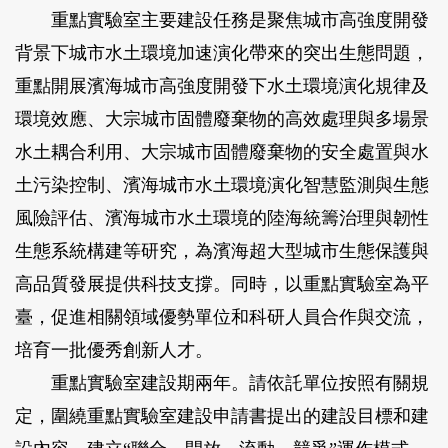
重點實驗室主要建設任務是聚焦城市高強度開發
背景下城市水土環境加速演化帶來的突出生態問題，
重點開展濱海城市高強度開發下水土環境演化規律及
環境效應、大宗城市固體廢棄物的高效處理與多場景
水土耦合利用、大宗城市固體廢棄物的安全處置與水
土污染控制、濱海城市水土環境演化智慧監測與生態
風險評估、濱海城市水土環境的陸海統籌治理與韌性
生態系統構建等研究，為濱海超大型城市生態保護與
高品質發展提供科技支撐。同時，以重點實驗室為平
臺，促進相關領域優勢單位和科研人員合作與交流，
培育一批優秀創新人才。
重點實驗室建設期兩年。請依託單位按照有關規
定，圍繞重點實驗室建設申請書提出的建設目標和建