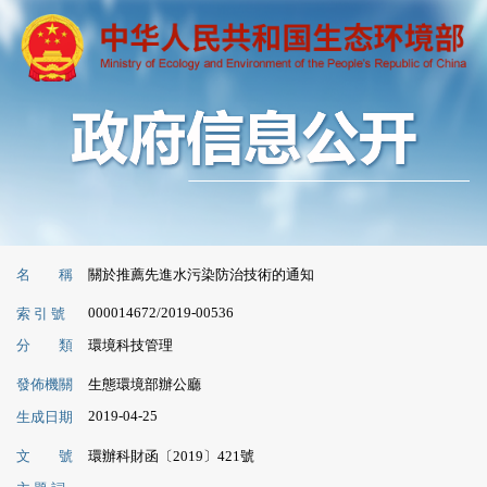
名 稱
關於推薦先進水污染防治技術的通知
000014672/2019-00536
索 引 號
分 類
環境科技管理
發佈機關
生態環境部辦公廳
2019-04-25
生成日期
文 號
環辦科財函〔2019〕421號