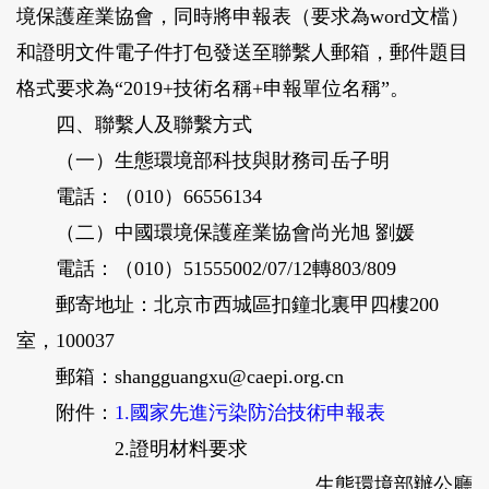
境保護産業協會，同時將申報表（要求為word文檔）
和證明文件電子件打包發送至聯繫人郵箱，郵件題目
格式要求為“2019+技術名稱+申報單位名稱”。
四、聯繫人及聯繫方式
（一）生態環境部科技與財務司岳子明
電話：（010）66556134
（二）中國環境保護産業協會尚光旭 劉媛
電話：（010）51555002/07/12轉803/809
郵寄地址：北京市西城區扣鐘北裏甲四樓200
室，100037
郵箱：shangguangxu@caepi.org.cn
附件：
1.國家先進污染防治技術申報表
2.證明材料要求
生態環境部辦公廳