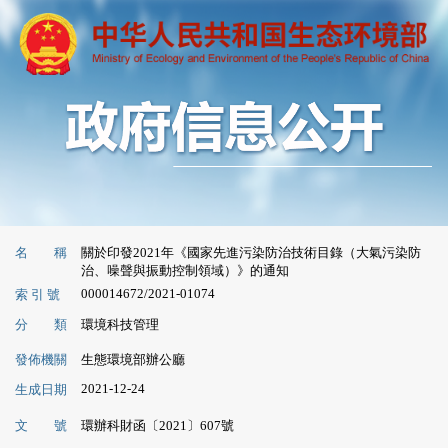
名 稱
關於印發2021年《國家先進污染防治技術目錄（大氣污染防
治、噪聲與振動控制領域）》的通知
000014672/2021-01074
索 引 號
分 類
環境科技管理
發佈機關
生態環境部辦公廳
2021-12-24
生成日期
文 號
環辦科財函〔2021〕607號