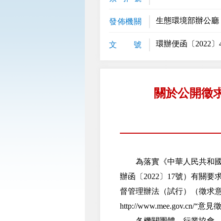
生態環境部辦公廳
發佈機關
環辦便函〔2022〕4
文 號
關於公開徵
為落實《中華人民共和國海
辦函〔2022〕17號）有
督管理辦法（試行）（徵求
http://www.mee.gov.c
各機關團體、行業協會、企