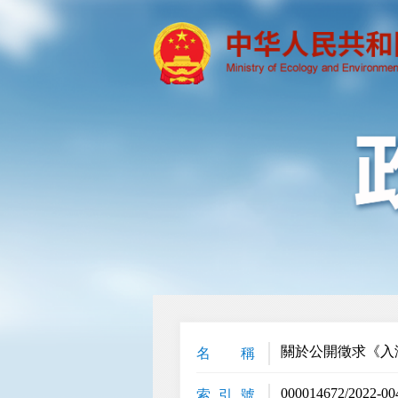
關於公開徵求《入
名 稱
000014672/2022-00
索 引 號