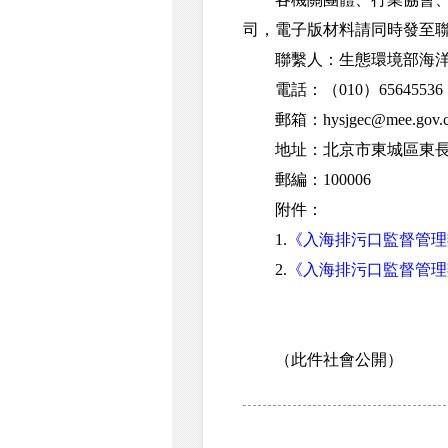
司，電子版材料請同時發至聯繫
聯繫人：生態環境部海洋
電話：（010）65645536
郵箱：hysjgec@mee.gov.c
地址：北京市東城區東長安
郵編：100006
附件：
1.
《入海排污口監督管理
2.
《入海排污口監督管理
（此件社會公開）