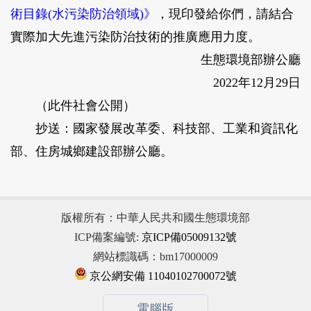
術目錄(水污染防治領域)》
，現印發給你們，請結合
實際加大先進污染防治技術的推廣應用力度。
生態環境部辦公廳
2022年12月29日
（此件社會公開）
抄送：國家發展改革委、科技部、工業和資訊化
部、住房城鄉建設部辦公廳。
版權所有：中華人民共和國生態環境部
ICP備案編號:
京ICP備05009132號
網站標識碼：bm17000009
京公網安備 11040102700072號
電腦版