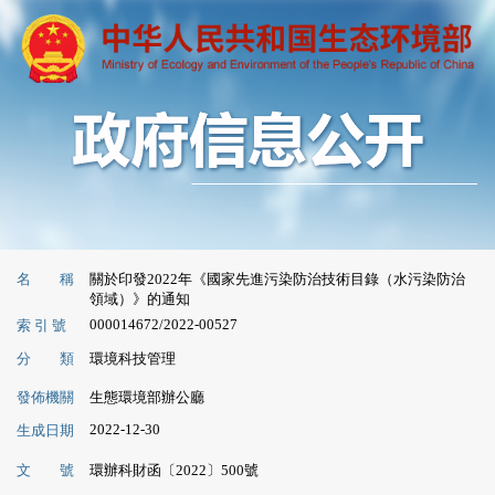
名 稱
關於印發2022年《國家先進污染防治技術目錄（水污染防治
領域）》的通知
000014672/2022-00527
索 引 號
分 類
環境科技管理
發佈機關
生態環境部辦公廳
2022-12-30
生成日期
文 號
環辦科財函〔2022〕500號