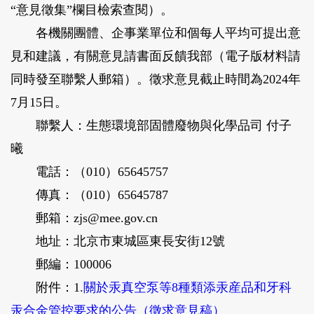
“意見徵集”欄目檢索查閱）。
各機關團體、企事業單位和個每人平均可提出意
見和建議，有關意見請書面反饋我部（電子版材料請
同時發至聯繫人郵箱）。徵求意見截止時間為2024年
7月15日。
聯繫人：生態環境部固體廢物與化學品司 付子
曦
電話：（010）65645757
傳真：（010）65645787
郵箱：zjs@mee.gov.cn
地址：北京市東城區東長安街12號
郵編：100006
附件：1.
關於汞真空泵等8種類添汞産品和牙科
汞合金管控要求的公告（徵求意見稿）