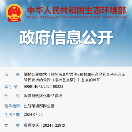
名 稱
關於公開徵求《關於汞真空泵等8種類添汞産品和牙科汞合金
管控要求的公告（徵求意見稿）》意見的通知
000014672/2024-00232
索 引 號
分 類
固體廢物與化學品管理
發佈機關
生態環境部辦公廳
2024-07-05
生成日期
文 號
環辦便函〔2024〕228號