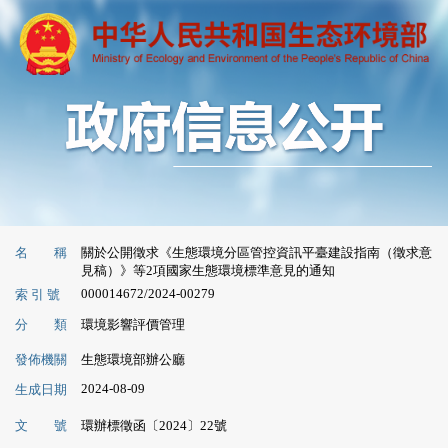
名 稱
關於公開徵求《生態環境分區管控資訊平臺建設指南（徵求意
見稿）》等2項國家生態環境標準意見的通知
000014672/2024-00279
索 引 號
分 類
環境影響評價管理
發佈機關
生態環境部辦公廳
2024-08-09
生成日期
文 號
環辦標徵函〔2024〕22號