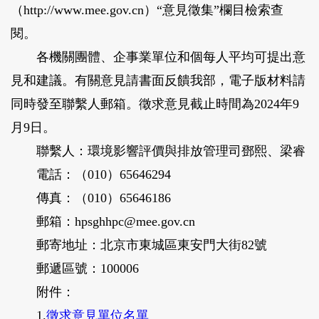
（http://www.mee.gov.cn）“意見徵集”欄目檢索查
閱。
各機關團體、企事業單位和個每人平均可提出意
見和建議。有關意見請書面反饋我部，電子版材料請
同時發至聯繫人郵箱。徵求意見截止時間為2024年9
月9日。
聯繫人：環境影響評價與排放管理司鄧熙、梁睿
電話：（010）65646294
傳真：（010）65646186
郵箱：hpsghhpc@mee.gov.cn
郵寄地址：北京市東城區東安門大街82號
郵遞區號：100006
附件：
1.
徵求意見單位名單