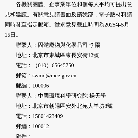
各機關團體、企事業單位和個每人平均可提出意
見和建議。有關意見請書面反饋我部，電子版材料請
同時發至指定郵箱。徵求意見截止時間為2025年5月
15日。
聯繫人：固體廢物與化學品司 李陽
地址：北京市東城區東長安街12號
電話：（010）65645750
郵箱：swmd@mee.gov.cn
郵編：100006
聯繫人：中國環境科學研究院 楊天學
地址：北京市朝陽區安外北苑大羊坊8號
電話：15801423409
郵編：100012
附件：