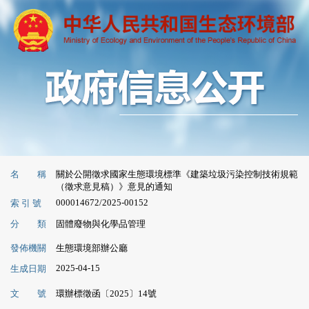
名 稱
關於公開徵求國家生態環境標準《建築垃圾污染控制技術規範
（徵求意見稿）》意見的通知
000014672/2025-00152
索 引 號
分 類
固體廢物與化學品管理
發佈機關
生態環境部辦公廳
2025-04-15
生成日期
文 號
環辦標徵函〔2025〕14號