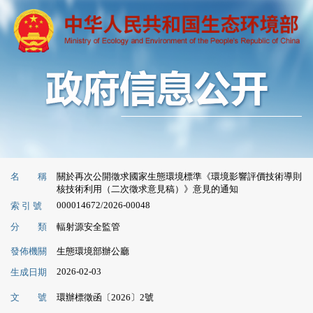
名 稱
關於再次公開徵求國家生態環境標準《環境影響評價技術導則
核技術利用（二次徵求意見稿）》意見的通知
000014672/2026-00048
索 引 號
分 類
輻射源安全監管
發佈機關
生態環境部辦公廳
2026-02-03
生成日期
文 號
環辦標徵函〔2026〕2號