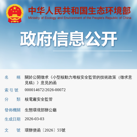
名 稱
關於公開徵求《小型核動力堆核安全監管的技術政策（徵求意
見稿）》意見的函
000014672/2026-00072
索 引 號
分 類
核電廠安全監管
發佈機關
生態環境部辦公廳
2026-03-03
生成日期
文 號
環辦便函〔2026〕55號