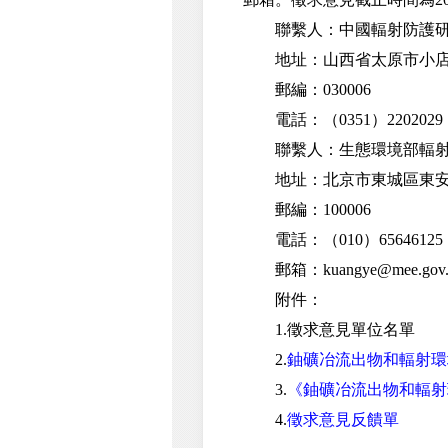
聯繫人：中國輻射防護研
地址：山西省太原市小店區
郵編：030006
電話：（0351）2202029
聯繫人：生態環境部輻射源
地址：北京市東城區東安門
郵編：100006
電話：（010）65646125
郵箱：kuangye@mee.gov.
附件：
1.徵求意見單位名單
2.
鈾礦冶流出物和輻射環
3.
《鈾礦冶流出物和輻射
4.
徵求意見反饋單