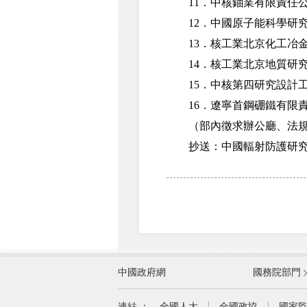
11．中核鈾業有限責任
12．中國原子能科學研
13．核工業北京化工冶金
14．核工業北京地質研
15．中核第四研究設計工
16．遼寧首鋼硼鐵有限責
（部內徵求辦公廳、法規
抄送：中國輻射防護研究
外交部
中國政府網
國務院部門
教育部
國家民族事務委員會
連結 ：
全國人大
全國政協
國家