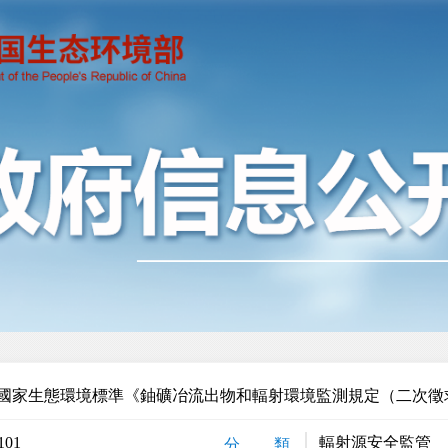
國家生態環境標準《鈾礦冶流出物和輻射環境監測規定（二次徵
101
輻射源安全監管
分 類