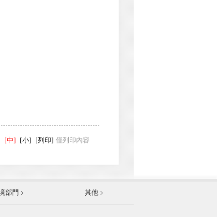
]
[中]
[小]
[列印]
僅列印內容
發展和改革委員會
境部門
其他
和資訊化部
部