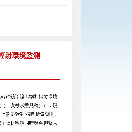
輻射環境監測
範鈾礦冶流出物和輻射環境
定（二次徵求意見稿）》，現
n/）“意見徵集”欄目檢索查閱。
子版材料請同時發至聯繫人