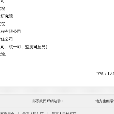
公司
究院
研究院
究院
程有限公司
任公司
司、核一司、監測司意見）
院。
字號：
[大
國防部
國家
部系統門戶網站群
地方生態環
科學技術部
工業
公安部
民政
監察委員會
最高人民法院
最高人民檢察院