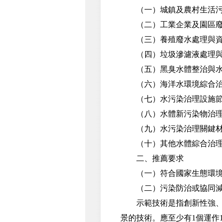
（一）城鎮及農村生活污
（二）工業企業及園區廢
（三）養殖廢水處理與資
（四）垃圾滲濾液處理與
（五）黑臭水體整治與水
（六）海洋水環境綜合治
（七）水污染治理設施節
（八）水體新污染物治理
（九）水污染治理關鍵材
（十）其他水體綜合治理
二、推薦要求
（一）符合國家生態環境
（二）污染防治或協同減排
示範技術是指創新性強、技
景的技術。應至少有1個運作1