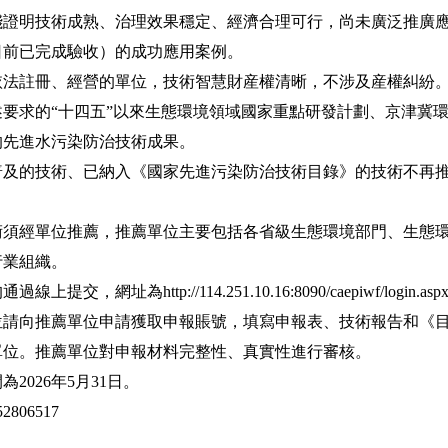
明技術成熟、治理效果穩定、經濟合理可行，尚未廣泛推廣應
30日前已完成驗收）的成功應用案例。
註冊、經營的單位，技術智慧財産權清晰，不涉及産權糾紛
求的“十四五”以來生態環境領域國家重點研發計劃、京津冀環
的先進水污染防治技術成果。
的技術、已納入《國家先進污染防治技術目錄》的技術不再
經單位推薦，推薦單位主要包括各省級生態環境部門、生態環
行業組織。
網址為http://114.251.10.16:8090/caepiwf/logi
位請向推薦單位申請獲取申報賬號，填寫申報表、技術報告和《
單位。推薦單位對申報材料完整性、真實性進行審核。
026年5月31日。
06517