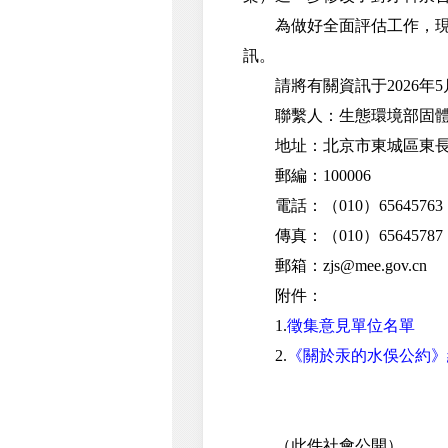
為做好全面評估工作，現面
訊。
請將有關資訊于2026年5
聯繫人：生態環境部固體廢
地址：北京市東城區東長安
郵編：100006
電話：（010）65645763
傳真：（010）65645787
郵箱：zjs@mee.gov.cn
附件：
1.
徵集意見單位名單
2.
《關於汞的水俁公約》
（此件社會公開）