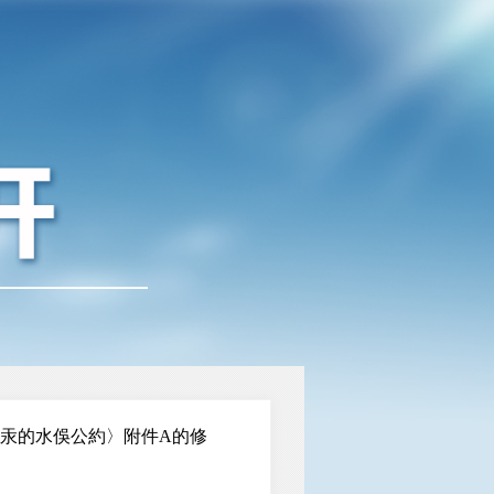
於汞的水俁公約〉附件A的修