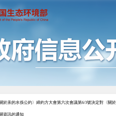
關於汞的水俁公約〉締約方大會第六次會議第6/3號決定對〈關
關資訊的通知