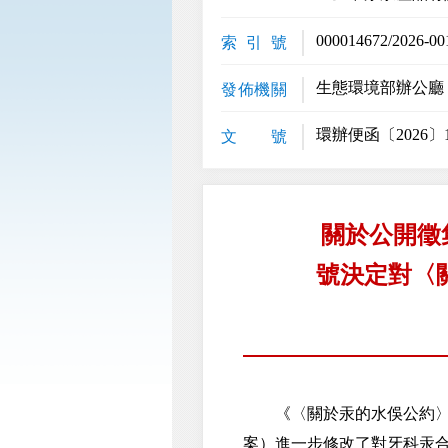
000014672/2026-00
索 引 號
生態環境部辦公廳
發佈機關
環辦便函〔2026〕1
文 號
關於公開徵
號決定對〈
《〈關於汞的水俁公約〉締
案）進一步修改了對牙科汞合