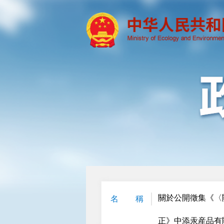
關於公開徵集《〈
名 稱
正》中添汞産品有