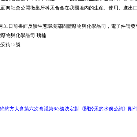
向社會公開徵集牙科汞合金在我國境內的生産、使用、進出口
月31日前書面反饋生態環境部固體廢物與化學品司，電子件請發
物與化學品司 魏楠
街12號
締約方大會第六次會議第6/3號決定對《關於汞的水俁公約》附