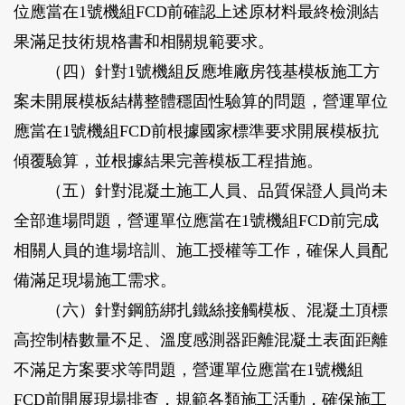
位應當在1號機組FCD前確認上述原材料最終檢測結
果滿足技術規格書和相關規範要求。
（四）針對1號機組反應堆廠房筏基模板施工方
案未開展模板結構整體穩固性驗算的問題，營運單位
應當在1號機組FCD前根據國家標準要求開展模板抗
傾覆驗算，並根據結果完善模板工程措施。
（五）針對混凝土施工人員、品質保證人員尚未
全部進場問題，營運單位應當在1號機組FCD前完成
相關人員的進場培訓、施工授權等工作，確保人員配
備滿足現場施工需求。
（六）針對鋼筋綁扎鐵絲接觸模板、混凝土頂標
高控制樁數量不足、溫度感測器距離混凝土表面距離
不滿足方案要求等問題，營運單位應當在1號機組
FCD前開展現場排查，規範各類施工活動，確保施工