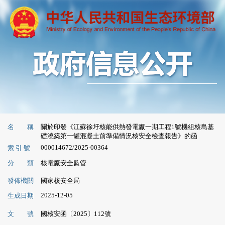
名 稱
關於印發《江蘇徐圩核能供熱發電廠一期工程1號機組核島基
礎澆築第一罐混凝土前準備情況核安全檢查報告》的函
000014672/2025-00364
索 引 號
分 類
核電廠安全監管
發佈機關
國家核安全局
2025-12-05
生成日期
文 號
國核安函〔2025〕112號