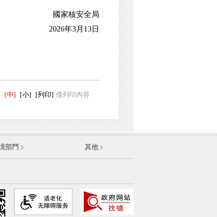
國家核安全局
2026年3月13日
。
]
[中]
[小]
[列印]
僅列印內容
發展和改革委員會
境部門
其他
和資訊化部
部
資源和社會保障部
和城鄉建設部
農村部