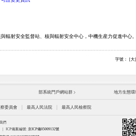
輻射安全監督站、核與輻射安全中心，中機生産力促進中心
字號：
[大
國防部
國家
部系統門戶網站群
地方生態環
科學技術部
工業
公安部
民政
監察委員會
最高人民法院
最高人民檢察院
財政部
人力
我們
生態環境部
住房
|
ICP備案編號:
京ICP備05009132號
水利部
農業