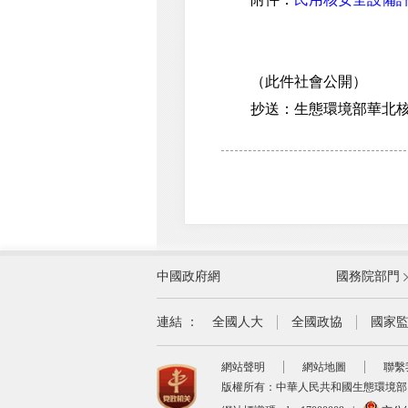
（此件社會公開）
抄送：生態環境部華北核與
外交部
中國政府網
國務院部門
教育部
國家民族事務委員會
連結 ：
全國人大
全國政協
國家
司法部
網站聲明
網站地圖
聯繫
自然資源部
版權所有：中華人民共和國生態環境部
交通運輸部