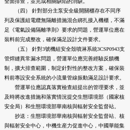
全面排查，並完成相關缺陷的消缺。
（四） 針對部分主泵安全級開關櫃存在不同序
列及保護組電纜無隔離措施混合綁扎接入機櫃，不滿
足《電氣設備隔離準則》要求的問題，營運單位應在
裝料前完成整改，確保滿足設計文件要求。
（五） 針對3號機組安全殼噴淋系統3CSP0943支
管焊縫異常漏水問題，營運單位應完善經驗反饋機
制，擴大排查範圍，制定針對性的整改方案，確保裝
料前專設安全系統的小流量管線振動滿足設計要求。
營運單位應認真落實檢查組提出的管理要求，並
及時將改進措施和落實情況提交生態環境部（國家核
安全局）和生態環境部華南核與輻射安全監督站。
抄送：生態環境部華南核與輻射安全監督站、核
與輻射安全中心，中機生産力促進中心，中國華能集