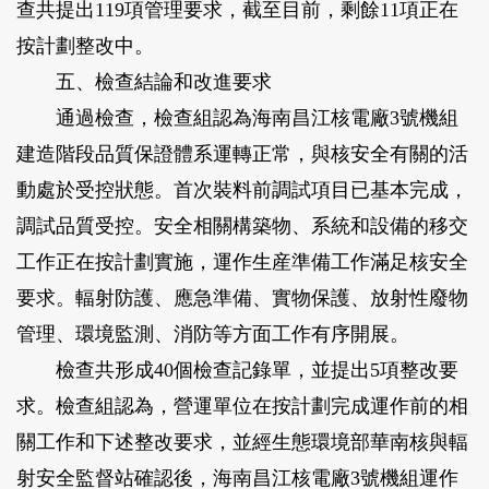
查共提出119項管理要求，截至目前，剩餘11項正在
按計劃整改中。
五、檢查結論和改進要求
通過檢查，檢查組認為海南昌江核電廠3號機組
建造階段品質保證體系運轉正常，與核安全有關的活
動處於受控狀態。首次裝料前調試項目已基本完成，
調試品質受控。安全相關構築物、系統和設備的移交
工作正在按計劃實施，運作生産準備工作滿足核安全
要求。輻射防護、應急準備、實物保護、放射性廢物
管理、環境監測、消防等方面工作有序開展。
檢查共形成40個檢查記錄單，並提出5項整改要
求。檢查組認為，營運單位在按計劃完成運作前的相
關工作和下述整改要求，並經生態環境部華南核與輻
射安全監督站確認後，海南昌江核電廠3號機組運作