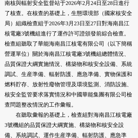
南核與輻射安全監督站于2026年2月24日至28日進行
了核查。在核查的基礎上，生態環境部（國家核安全
局）組織檢查組于2026年3月23日至27日對海南昌江
核電廠3號機組進行了運作許可證頒發前綜合檢查。
檢查組聽取了華能海南昌江核電有限公司（以下簡稱
營運單位）關於海南昌江核電廠3號機組總體情況、
品質保證大綱實施情況、構築物和核安全設備、系統
調試、生産準備、輻射防護、應急準備、實物保護和
燃料貯存、放射性廢物管理及環境監測、消防設施、
核安全監管要求落實情況和中國華能集團有限公司檢
查問題整改情況的工作彙報。
在聽取彙報的基礎上，檢查組對海南昌江核電廠
3號機組的品質保證大綱實施、構築物和核安全設
備、系統調試、運作生産準備、輻射防護、應急準