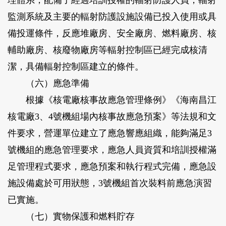
理體系，配備了經過培訓授權的輻射防護人員，輻射
監測系統及主要的輻射防護設施設備已投入使用或具
備投運條件，反應堆廠房、安全廠房、燃料廠房、核
輔助廠房、核廢物廠房等輻射控制區已經完成核清
潔，具備輻射控制區建立的條件。
（六）應急準備
根據《核電廠核事故應急管理條例》《海南昌江
核電廠3、4號機組場內核事故應急預案》等法規和文
件要求，營運單位建立了應急響應組織，能夠滿足3
號機組的應急管理要求，應急人員資質和培訓授權滿
足管理程式要求，應急預案和執行程式完備，應急設
施設備處於可用狀態，3號機組首次裝料前應急演習
已實施。
（七）實物保護和燃料貯存