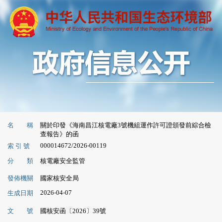
名 稱
關於印發《海南昌江核電廠3號機組運作許可證頒發前綜合檢
查報告》的函
000014672/2026-00119
索 引 號
分 類
核電廠安全監管
發佈機關
國家核安全局
2026-04-07
生成日期
文 號
國核安函〔2026〕39號