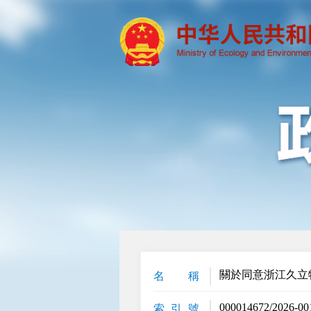
關於同意浙江久立
名 稱
000014672/2026-00
索 引 號