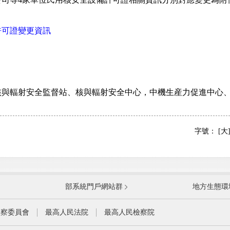
許可證變更資訊
輻射安全監督站、核與輻射安全中心，中機生産力促進中心、
字號：
[大
國防部
國家
部系統門戶網站群
地方生態環
科學技術部
工業
公安部
民政
監察委員會
最高人民法院
最高人民檢察院
財政部
人力