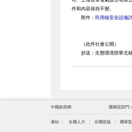
件和內容保持不變。
附件：
民用核安全設備
（此件社會公開）
抄送：生態環境部華北核與
外交部
中國政府網
國務院部門
教育部
國家民族事務委員會
連結 ：
全國人大
全國政協
國家
司法部