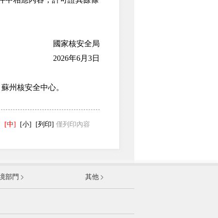
國家核安全局
2026年6月3日
蘇州核安全中心。
]
[中]
[小]
[列印]
僅列印內容
發展和改革委員會
境部門
其他
和資訊化部
部
資源和社會保障部