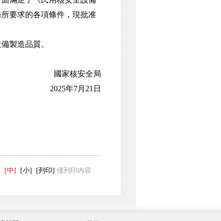
條所要求的各項條件，現批准
備製造品質。
）
國家核安全局
2025年7月21日
]
[中]
[小]
[列印]
僅列印內容
發展和改革委員會