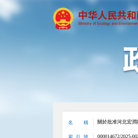
關於批准河北宏潤
名 稱
000014672/2025-00
索 引 號