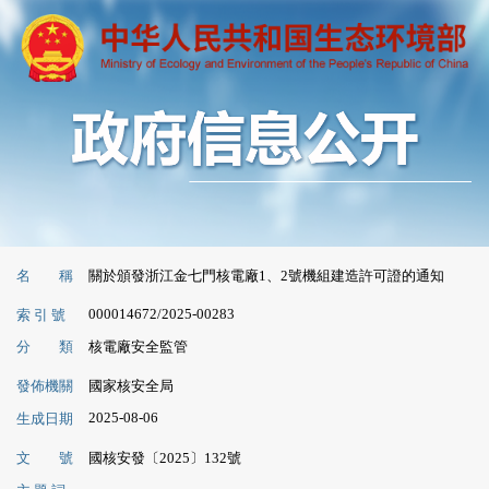
名 稱
關於頒發浙江金七門核電廠1、2號機組建造許可證的通知
000014672/2025-00283
索 引 號
分 類
核電廠安全監管
發佈機關
國家核安全局
2025-08-06
生成日期
文 號
國核安發〔2025〕132號