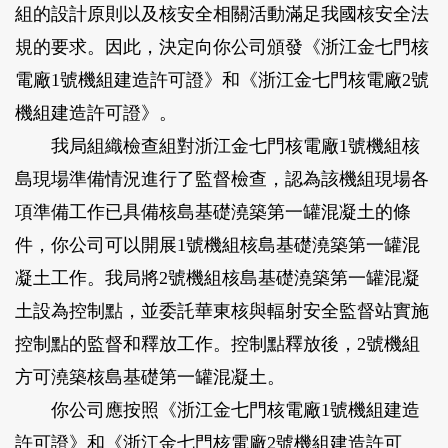
組的設計原則以及核安全相關活動滿足我國核安全法
規的要求。因此，決定向你公司頒發《浙江金七門核
電廠1號機組建造許可證》和《浙江金七門核電廠2號
機組建造許可證》。
我局組織檢查組對浙江金七門核電廠1號機組核
島現場準備情況進行了監督檢查，認為該機組現場各
項準備工作已具備核島基礎澆築第一罐混凝土的條
件，你公司可以開展1號機組核島基礎澆築第一罐混
凝土工作。我局將2號機組核島基礎澆築第一罐混凝
土設為控制點，並委託華東核與輻射安全監督站實施
控制點的監督和釋放工作。控制點釋放後，2號機組
方可澆築核島基礎第一罐混凝土。
你公司應按照《浙江金七門核電廠1號機組建造
許可證》和《浙江金七門核電廠2號機組建造許可