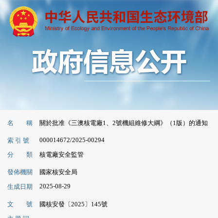
名 稱
關於批准《三澳核電廠1、2號機組維修大綱》（1版）的通知
000014672/2025-00294
索 引 號
分 類
核電廠安全監管
發佈機關
國家核安全局
2025-08-29
生成日期
文 號
國核安發〔2025〕145號