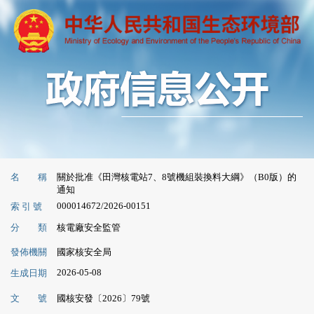
名 稱
關於批准《田灣核電站7、8號機組裝換料大綱》（B0版）的
通知
000014672/2026-00151
索 引 號
分 類
核電廠安全監管
發佈機關
國家核安全局
2026-05-08
生成日期
文 號
國核安發〔2026〕79號