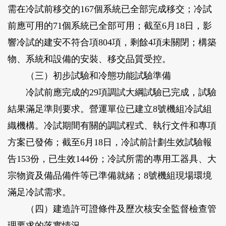
需在冷試前移交的167個系統已全部完成移交；冷試
前應可用的71個系統已全部可用；截至6月18日，影
響冷試的建安不符合項804項，剩餘4項未關閉；構築
物、系統和設備的安裝、移交品質受控。
（三）初步試驗和冷態功能試驗準備
冷試前應完成的29項調試大綱試驗已完成，試驗
結果滿足準則要求。營運單位已建立8號機組冷試組
織機構。冷試期間有關的調試程式、執行文件和專項
方案已發佈；截至6月18日，冷試前計劃生效試驗報
告153份，已生效144份；冷試所需的專用工器具、大
宗物資及備品備件等已準備就緒；8號機組現場環境
滿足冷試需求。
（四）建造許可證條件及歷次核安全監督檢查管
理要求的落實情況