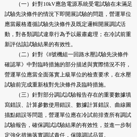
（一）針對10kV應急電源系統受電試驗在未滿足
試驗先決條件的情況下即開展試驗的問題，營運單位
應當嚴格遵循試驗先決條件及既定邏輯開展調試活
動，對各類調試違章行為予以嚴肅處理；在冷試前重
新評估該試驗結果的有效性。
（二）針對《8號機組一回路水壓試驗先決條件
確認單》中對臨時措施的部分描述與實際情況不符，
營運單位應當全面落實上級單位的檢查要求，在水壓
試驗前完成重新核對先決條件及臨時措施。
（三）針對部分調試試驗報告存在的重要數據填
寫錯誤、計算參數使用錯誤、數據計算錯誤、曲線圖
描點錯誤等問題，營運單位應在冷試前排查所有調試
試驗報告，確保調試試驗結果的有效性，並進一步制
定強化措施落實調試責任，保障調試品質。