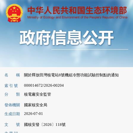
名 稱
關於釋放田灣核電站8號機組冷態功能試驗控制點的通知
000014672/2026-00204
索 引 號
分 類
核電廠安全監管
發佈機關
國家核安全局
2026-07-01
生成日期
文 號
國核安發〔2026〕118號