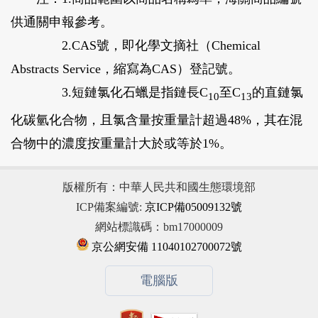
供通關申報參考。
2935300000
2.CAS號，即化學文摘社（Chemical
2935400000
Abstracts Service，縮寫為CAS）登記號。
3.短鏈氯化石蠟是指鏈長C
至C
的直鏈氯
10
13
化碳氫化合物，且氯含量按重量計超過48%，其在混
具有人造蠟特性
合物中的濃度按重量計大於或等於1%。
3404900010
版權所有：中華人民共和國生態環境部
3
不具有人造蠟特性
短鏈氯化石蠟
ICP備案編號:
京ICP備05009132號
網站標識碼：bm17000009
3824890001
京公網安備 11040102700072號
3824999991
電腦版