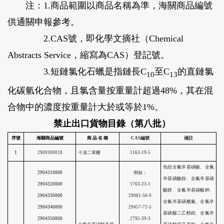
注：1.商品範圍以商品名稱為準，海關商品編號
供通關申報參考。
2.CAS號，即化學文摘社（Chemical
Abstracts Service，縮寫為CAS）登記號。
3.短鏈氯化石蠟是指鏈長C
至C
的直鏈氯
10
13
化碳氫化合物，且氯含量按重量計超過48%，其在混
合物中的濃度按重量計大於或等於1%。
禁止出口貨物目錄（第八批）
序號
海關商品編號
商
品 名 稱
1
2909309018
十溴二苯醚