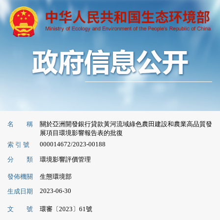
名 稱
關於亞洲開發銀行貸款黃河流域綠色農田建設和農業高品質發
展項目環境影響報告表的批復
000014672/2023-00188
索 引 號
分 類
環境影響評價管理
發佈機關
生態環境部
2023-06-30
生成日期
文 號
環審〔2023〕61號