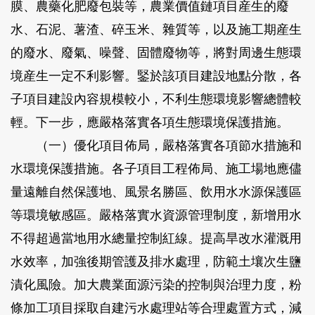
膜、農藥化肥廢包裝等，農業價值鏈項目産生的廢
水、石泥、薯渣、碎玉米、雜質等，以及施工期産生
的廢水、廢氣、噪聲、固體廢物等，將對周邊生態環
境産生一定不利影響。鋻於該項目建設地點分散，各
子項目建設內容規模較小，不利生態環境影響總體較
輕。下一步，應嚴格落實各項生態環境保護措施。
（一）優化項目佈局，嚴格落實各項節水措施和
水環境保護措施。各子項目工程佈局、施工場地應儘
量遠離自然保護地、風景名勝區、飲用水水源保護區
等環境敏感區。嚴格落實水資源管理制度，新增用水
不得超過當地用水總量控制紅線。提高旱改水灌溉用
水效率，加強後期管護及排水處理，防範土壤次生鹽
漬化風險。加大農業面源污染的控制與治理力度，粉
條加工項目採取自建污水處理站等合理處置方式，減