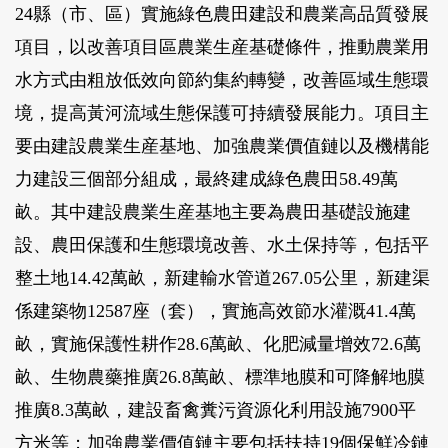
24縣（市、區）實施綠色農田建設和農業高品質發展
項目，以改善項目區農業生産基礎條件，推動農業用
水方式由粗放低效向節約集約轉變，改善區域生態環
境，提高黃河流域生態保護可持續發展能力。項目主
要由建設農業生産基地、加強農業價值鏈以及機構能
力建設三個部分組成，最終建成綠色農田58.49萬
畝。其中建設農業生産基地主要為農田基礎設施建
設、農田保護和生態環境改善、水土保持等，包括平
整土地14.42萬畝，新建輸水管道267.05公里，新建渠
係建築物12587座（套），實施高效節水灌溉41.4萬
畝，實施保護性耕作28.6萬畝、化肥減量增效72.6萬
畝、生物農藥推廣26.8萬畝、標準地膜和可降解地膜
推廣8.3萬畝，建設畜禽糞污資源化利用設施7900平
方米等；加強農業價值鏈主要包括扶持19個保鮮冷鏈