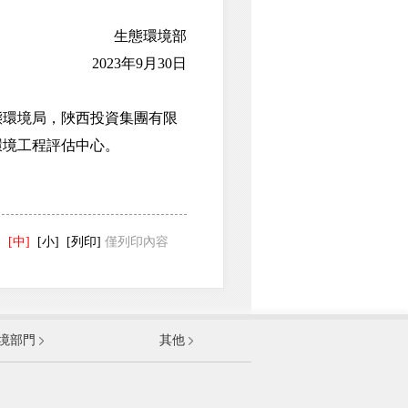
生態環境部
2023年9月30日
環境局，陜西投資集團有限
環境工程評估中心。
]
[中]
[小]
[列印]
僅列印內容
發展和改革委員會
境部門
其他
和資訊化部
部