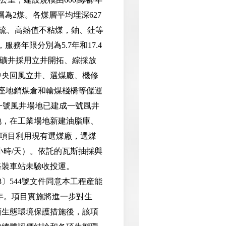
層為2煤。各煤層平均埋深627
低～低硫、高熱值不粘煤，鈾、釷等
服務年限分別為5.7年和17.4
面。礦井採用立井開拓、綜採放
中央回風立井、選煤廠、機修
4座地銷煤倉和輸煤棧橋等儲運
一號風井場地已建成一號風井
地，在工業場地新建油脂庫、
。項目利用現有選煤廠，選煤
小時/天）。依託的瓦斯抽採與
路裝車站未驗收投運。
〕544號文件同意本工程産能
/年。項目實施將進一步對生
項生態環境保護措施後，該項