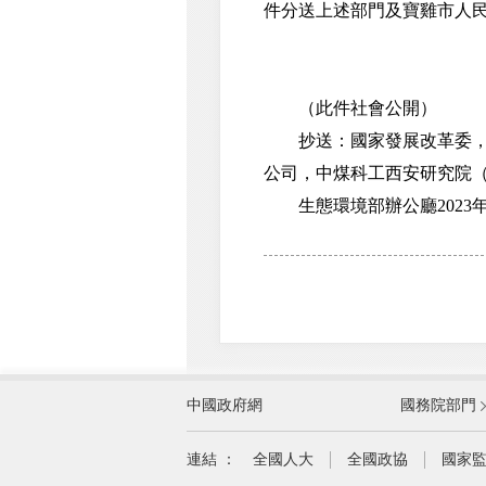
件分送上述部門及寶雞市人
（此件社會公開）
抄送：國家發展改革委，國
公司，中煤科工西安研究院
生態環境部辦公廳2023年
外交部
中國政府網
國務院部門
教育部
國家民族事務委員會
連結 ：
全國人大
全國政協
國家