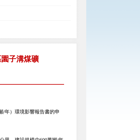
區園子溝煤礦
/年）環境影響報告書的申
里，建設規模由600萬噸/年