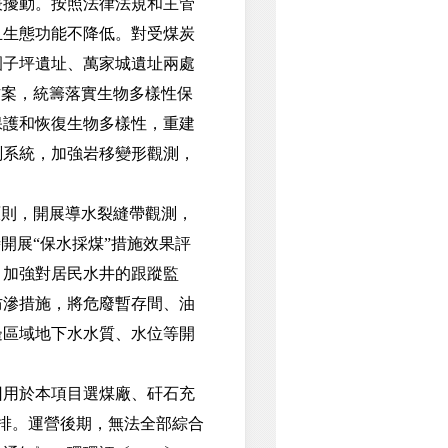
擾動。按照法律法規和主管
且生態功能不降低。對受煤炭
園子坪遺址、萬家城遺址兩處
方案，統籌落實生物多樣性保
保護和恢復生物多樣性，重建
測系統，加強岩移變形觀測，
則，開展導水裂縫帶觀測，
開展“保水採煤”措施效果評
，加強對居民水井的跟蹤監
防滲措施，將危廢暫存間、油
邊區域地下水水質、水位等開
用於本項目選煤廠、矸石充
外排。運營後期，無法全部綜合