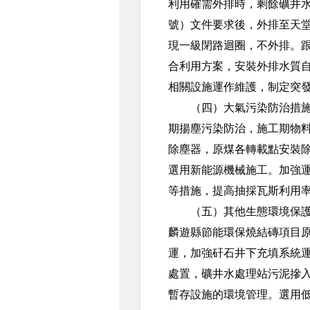
利用確需外排時，剩餘礦井水
號）文件要求後，外排至天
現一級閉路迴圈，不外排。
合利用方案，安裝外排水質
相關設施運作維護，制定突
（四）大氣污染防治措施。
期揚塵污染防治，施工期物
除塵器，原煤各轉載點安裝
選用新能源機械施工。加強
等措施，提高抽採瓦斯利用
（五）其他生態環境保護措
麟遊縣節能環保燒結磚項目原
運，加強矸石井下充填系統
處置，礦井水處理站污泥摻
暫存設施的環境管理。選用