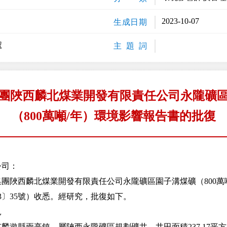
2023-10-07
生成日期
號
主 題 詞
團陜西麟北煤業開發有限責任公司永隴礦
（800萬噸/年）環境影響報告書的批復
公司：
陜西麟北煤業開發有限責任公司永隴礦區園子溝煤礦（800萬噸
3〕35號）收悉。經研究，批復如下。
見
縣兩亭鎮，屬陜西永隴礦區規劃礦井。井田面積237.17平方公