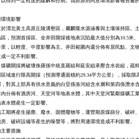
可以得到一定程度的緩解和控制。我部原則同意環境影響報告書
環境影響
渭北黃土高原丘陵溝壑區，屬麟隴水源涵養與土壤保持區。土
區，預測首採區、全井田開採後地表沉陷最大值分別為10.5米、1
43平方公里，以輕度、中度影響為主。井田範圍內還分佈有居民點、
造成一定不利影響。
礦開採將破壞侏羅係中統直羅組和延安組承壓含水岩組，疏幹
區域進行限高開採（預測導通面積約29.34平方公里），採取
層，對其上部具有供水意義的白堊係洛河組含水層和第四係潛水
分佈有酒房河、天堂河等地表水體，其中天堂河緊鄰煤礦工業
地表水體産生一定影響。
期將産生揚塵、廢水、固體廢物等，運營期原煤篩分、破碎、
機房、破碎設備等産生的噪聲等，將對周邊環境造成不利影響。
主要措施