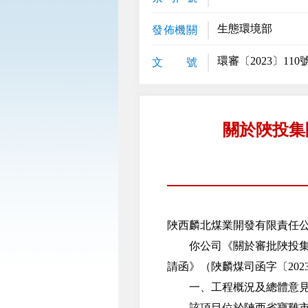
生態環境部
發佈機關
環審〔2023〕110
文 號
關於陜投集
陜西麟北煤業開發有限責任
你公司《關於審批陜投集團
請函》（陜麟煤司函字〔202
一、工程概況及總體意
該項目位於陜西省寶雞市麟遊