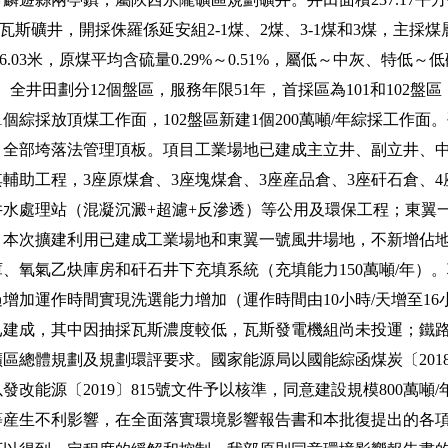
高瓦斯礦井，開採侏羅係延安組2-1煤、2煤、3-1煤和3煤，主採煤
～6.03米，原煤平均含硫量0.29%～0.51%，屬低～中灰、特
。全井田劃分12個盤區，服務年限51年，首採區為101和102盤區，
1個綜採放頂煤工作面，102盤區新建1個200萬噸/年綜採工作
，全部垮落法管理頂板。項目工業場地已建成主立井、副立井、
輔助工程，3座原煤倉、3座塊煤倉、3座産品倉、3座矸石倉、
水處理站（混凝沉澱+超濾+反滲透）等公用及環保工程；東翼
。本次擴建利用已建成工業場地和東翼一號風井場地，不新增佔
、氧氣乙炔庫房和矸石井下充填系統（充填能力150萬噸/年）
增加運作時間實現洗選能力增加（運作時間由10小時/天增至16
已建成，其中因抽採瓦斯濃度較低，瓦斯發電機組尚未投運；鐵
體規劃及規劃環評要求。國家能源局以國能綜函煤炭〔2018
改能源〔2019〕815號文件予以核準，同意建設規模800萬噸
等産生不利影響，在全面落實環境影響報告書和本批復提出的各