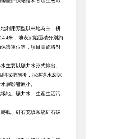
的總體評價結論和各項生態環
地利用類型以林地為主，耕
4.4米，地表沉陷面積分別約
文物保護單位等，項目實施將對
水主要以礦井水形式排出。
限高開採措施後，採煤導水裂隙
含水層影響較小。
場地。礦井水、生産生活污
轉載、矸石充填系統矸石破