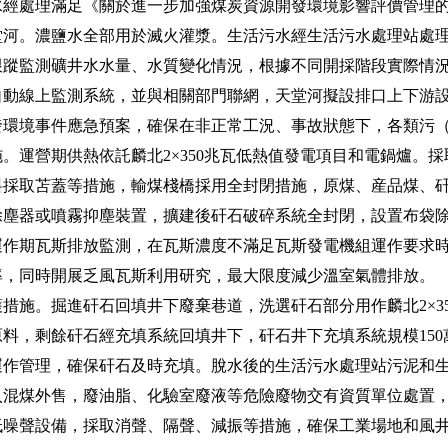
經處理滿足《關於進一步加強煤炭資源開發環境影響評價管理的通知
堂河。濃鹽水全部用於滅火灌漿。生活污水經生活污水處理站處
跟蹤監測礦井水水量、水質變化情況，根據不同開採階段實際情
自動線上監測系統，並與相關部門聯網，天堂河擬設排口上下游
發環境事件應急預案，確保在非正常工況、事故狀態下，各類污
運營期供熱依託麟北2×350兆瓦低熱值發電項目和電鍋爐。採
料採取苫蓋等措施，輸煤棧橋採用全封閉措施，原煤、産品煤、
除塵器或噴霧抑塵裝置，擴建後矸石破碎系統全封閉，設置布袋
運作期瓦斯排放監測，在瓦斯濃度不滿足瓦斯發電機組運作要求
率，同時開展乏風瓦斯利用研究，最大限度減少溫室氣體排放。
施。掘進矸石回填井下廢棄巷道，洗選矸石部分用作麟北2×35
料，剩餘矸石經充填系統回填井下，矸石井下充填系統規模150
運作管理，確保矸石及時充填。脫水後的生活污水處理站污泥和
入混煤外售，廢油脂、化驗室廢液等危險廢物交有資質單位處置
低噪聲設備，採取消聲、隔聲、減振等措施，確保工業場地和風