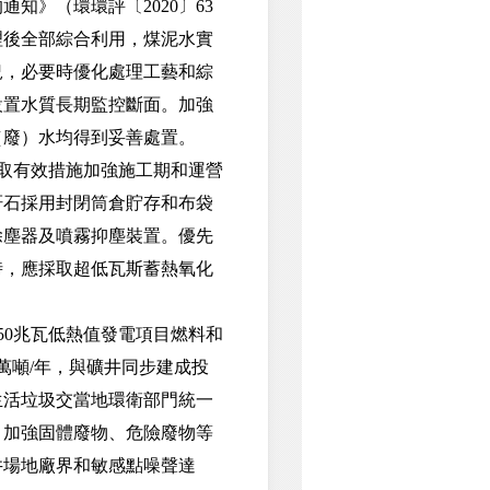
》（環環評〔2020〕63
理後全部綜合利用，煤泥水實
況，必要時優化處理工藝和綜
設置水質長期監控斷面。加強
（廢）水均得到妥善處置。
取有效措施加強施工期和運營
矸石採用封閉筒倉貯存和布袋
除塵器及噴霧抑塵裝置。優先
時，應採取超低瓦斯蓄熱氧化
0兆瓦低熱值發電項目燃料和
萬噸/年，與礦井同步建成投
生活垃圾交當地環衛部門統一
，加強固體廢物、危險廢物等
井場地廠界和敏感點噪聲達