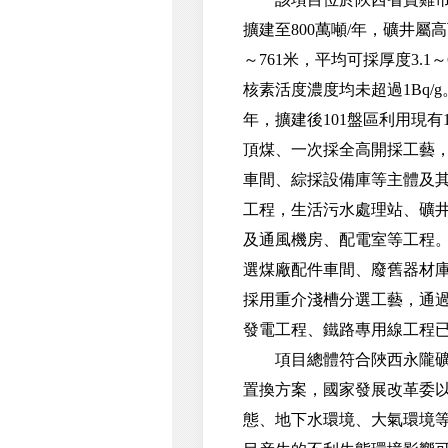
擴建至800萬噸/年，礦井屬
～761米，平均可採厚度3.1
核素活度濃度均未超過1Bq/g
年，擴建後101盤區利用現有
頂煤、一次採全高開採工藝
車間、綜採設備庫等主體及其
工程，生活污水處理站、礦井
及通風機房、配電室等工程
選煤廠配件車間、廢舊器材庫
採用重介淺槽分選工藝，通過
發電工程、鐵路專用線工程
項目總體符合陜西永隴礦區總
置換方案，國家發展改革委以發
態、地下水環境、大氣環境