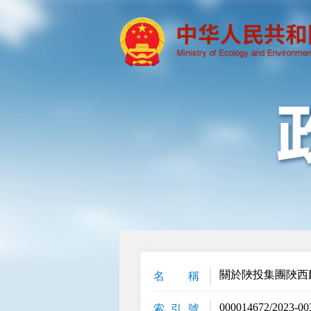
關於陜投集團陜西
名 稱
000014672/2023-00
索 引 號