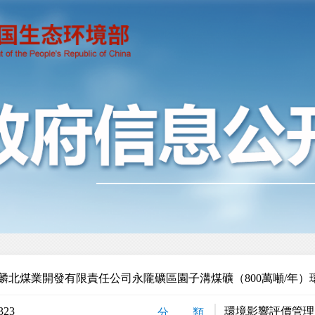
麟北煤業開發有限責任公司永隴礦區園子溝煤礦（800萬噸/年）
323
環境影響評價管理
分 類