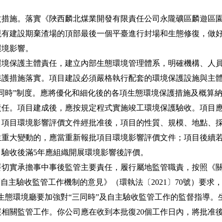
施。落實《陜西麟北煤業開發有限責任公司永隴礦區麟遊區園
現有建設期棄渣場的頂部最後一個平臺進行封場和生態修復，做
環境影響。
保護主體責任，建立內部生態環境管理體系，明確機構、人員
保護措施落實。項目建設必須嚴格執行配套的環境保護設施與主
同時”制度。應將優化和細化後的各項生態環境保護措施及概算
任。項目建成後，應按規定程式實施竣工環境保護驗收。項目應按
。項目環境影響評價文件經批准後，項目的性質、規模、地點、
生重大變動的，應當重新報批項目環境影響評價文件；項目後續
驗收後滿5年應組織開展環境影響後評價。
實承擔事中事後監管主要責任，履行屬地監管職責，按照《關
護自主驗收監管工作機制的意見》（環執法〔2021〕70號）要求
生態環境廳要加強對“三同時”及自主驗收監管工作的監督指導。
相關監管工作。你公司應在收到本批復20個工作日內，將批准