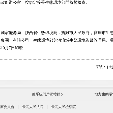
民政府辦公室，按規定接受生態環境部門監督檢查。
家能源局，陜西省生態環境廳，寶雞市人民政府，寶雞市生態
（集團）有限公司，生態環境部黃河流域生態環境監督管理局、
10月7日印發
字號：
[大
國防部
國家
部系統門戶網站群
地方生態環
科學技術部
工業
公安部
民政
監察委員會
最高人民法院
最高人民檢察院