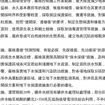
施工期環境管理，嚴格控制施工作業範圍，最大限度減少地表
公益林、永久基本農田等的保護、恢復和補償，確保符合其要求
合開採時序和受影響程度，採取留設保護煤柱、搬遷等措施。對
柱措施。按照“邊開採、邊修復”的要求，制定生態保護和修復
宜原則，使用原生表土和鄉土植物，採取加強養護管理等措施，
物群落，最終形成可自然維持的生態系統。建立地表沉陷岩移觀
。嚴格遵循“預測預報、有疑必探、先探後掘、先治後採”的原
四係含水層為目標，嚴格落實限高開採等“保水採煤”措施，及時
切實保護區域洛河宜君組和淺層地下水資源。制定居民供水預案
影響。嚴格落實地下水保護和污染防治措施，對各場地採取分區
站等作為重點防滲區域。建立地下水動態監測系統，對井田及周
對開採方案和地下水保護措施進行必要的優化。
。運營期前20年，礦井水經現有礦井水處理站處理後，部分回
井水輸至相鄰的麟北2×350兆瓦低熱值發電項目綜合利用，不