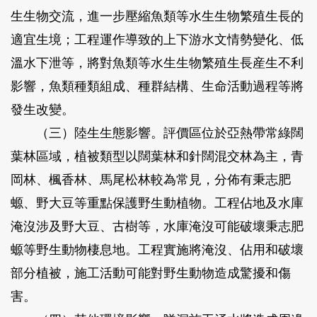
生生物交流，進一步壓縮魚類等水生生物繁殖生長的
適宜生境；工程運作導致的上下游水文情勢變化、低
溫水下泄等，將對魚類等水生生物繁殖生長産生不利
影響，魚類種類組成、種群結構、生命活動過程等將
發生改變。
（三）陸生生態影響。評價區位於亞熱帶常綠闊
葉林區域，植被類型以闊葉林和針闊混交林為主，青
岡林、楓香林、馬尾松林較為常見，分佈有秉志肥
螈、野大豆等重點保護野生動植物。工程佔地及水庫
淹沒涉及野大豆、古樹等，水庫淹沒可能破壞秉志肥
螈等野生動物棲息地。工程實施將淹沒、佔用和破壞
部分植被，施工活動可能對野生動物造成驚擾和傷
害。