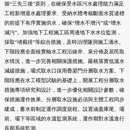
循“三先三後”原則，在確保受水區污水處理能力滿足
工程新增退水處理要求、受納水體考核斷面水質達標
的前提下有序實施供水，確保“增水不增污”或“增水
減污”。加強地下工程施工區周邊地下水水位監測，
採取“堵截排”等綜合措施，及時治理隧洞施工涌水。
下階段應全面核實輸水工程沿線井、泉分佈及居民取
水情況，進一步完善相關保護措施。嚴格落實低溫水
減緩措施，壩式取水口採用疊梁門分層取水方案。下
階段應在水工模型試驗的基礎上，開展工程分層取水
措施專項研究和設計，進一步優化相關設計參數，確
保措施運作效果。分層取水設施必須與主體工程同步
建成，蓄水前制定運作調度規程。設置涵蓋庫尾、壩
前、壩下等區域的水溫監測系統，運作期對水溫進行
長期系統監測。