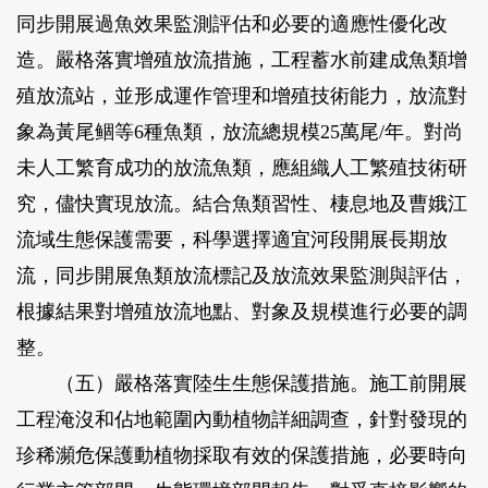
同步開展過魚效果監測評估和必要的適應性優化改
造。嚴格落實增殖放流措施，工程蓄水前建成魚類增
殖放流站，並形成運作管理和增殖技術能力，放流對
象為黃尾鲴等6種魚類，放流總規模25萬尾/年。對尚
未人工繁育成功的放流魚類，應組織人工繁殖技術研
究，儘快實現放流。結合魚類習性、棲息地及曹娥江
流域生態保護需要，科學選擇適宜河段開展長期放
流，同步開展魚類放流標記及放流效果監測與評估，
根據結果對增殖放流地點、對象及規模進行必要的調
整。
（五）嚴格落實陸生生態保護措施。施工前開展
工程淹沒和佔地範圍內動植物詳細調查，針對發現的
珍稀瀕危保護動植物採取有效的保護措施，必要時向