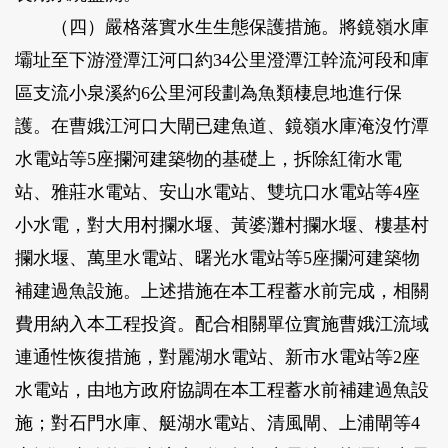
（四）嚴格落實水生生態保護措施。將鏡嶺水庫
壩址至下游澄潭江河口約34公里澄潭江幹流河段和庫
區支流小泉溪約6公里河段劃為魚類棲息地進行保
護。在曹娥江河口大閘已建魚道、鏡嶺水庫淹沒竹潭
水電站等5座攔河建築物的基礎上，拆除紅衛水電
站、雅莊水電站、安山水電站、雙坑口水電站等4座
小水電，對大用村攔水堰、黃婆灘村攔水堰、樓基村
攔水堰、萬里水電站、曙光水電站等5座攔河建築物
補建過魚設施。上述措施在本工程蓄水前完成，相關
費用納入本工程投資。配合相關單位實施曹娥江流域
連通性恢復措施，對麗湖水電站、新市水電站等2座
水電站，由地方政府協調在本工程蓄水前補建過魚設
施；對石門水庫、艇湖水電站、清風閘、上浦閘等4