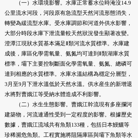
（一）水環境影響。水庫正常蓄水位時淹沒14.9
公里流水河段，河段原有急流型天然河流形態消失，
轉變為緩流型水庫。受水庫調節和河道外供水影響，
大部分時段水庫下泄流量較天然狀況發生顯著改變。
澄潭江現狀水質基本滿足Ⅱ類河流水質標準。水庫建
成後，庫區化學需氧量、氨氮均可達到Ⅱ類湖庫水質
標準，壩下主要控制斷面化學需氧量、氨氮、總磷可
達到相應的水質標準。水庫水溫結構為穩定分層型，
3月至9月下泄水溫低於天然水溫。供水産生的新增退
水將對曹娥江等受納水體造成不利影響。
（二）水生生態影響。曹娥江幹流現有多座攔河
建築物，河流連通性受到一定程度的影響。根據歷史
數據，曹娥江流域共有魚類133種，包括日本鰻鱺等
珍稀瀕危魚類。工程實施將阻隔庫區與壩下魚類等水