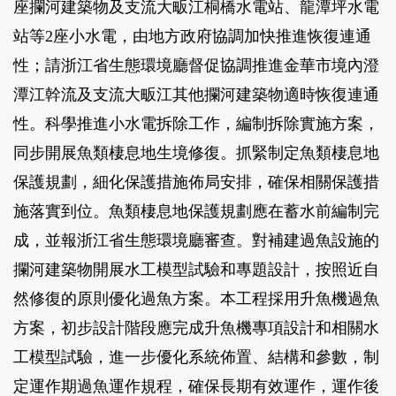
座攔河建築物及支流大畈江桐橋水電站、龍潭坪水電
站等2座小水電，由地方政府協調加快推進恢復連通
性；請浙江省生態環境廳督促協調推進金華市境內澄
潭江幹流及支流大畈江其他攔河建築物適時恢復連通
性。科學推進小水電拆除工作，編制拆除實施方案，
同步開展魚類棲息地生境修復。抓緊制定魚類棲息地
保護規劃，細化保護措施佈局安排，確保相關保護措
施落實到位。魚類棲息地保護規劃應在蓄水前編制完
成，並報浙江省生態環境廳審查。對補建過魚設施的
攔河建築物開展水工模型試驗和專題設計，按照近自
然修復的原則優化過魚方案。本工程採用升魚機過魚
方案，初步設計階段應完成升魚機專項設計和相關水
工模型試驗，進一步優化系統佈置、結構和參數，制
定運作期過魚運作規程，確保長期有效運作，運作後