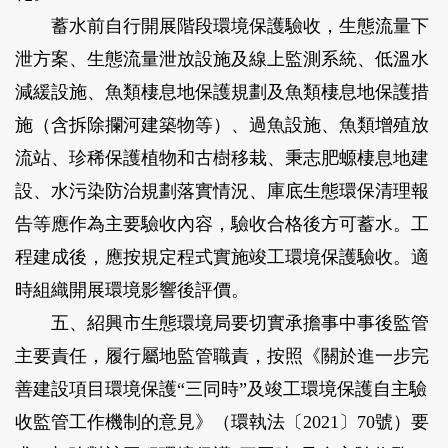
蓄水前自行開展階段環境保護驗收，生態流量下
泄方案、生態流量泄放設施及線上監測系統、低溫水
減緩設施、魚類棲息地保護規劃及魚類棲息地保護措
施（含拆除攔河建築物等）、過魚設施、魚類增殖放
流站、珍稀保護植物和古樹移栽、秉志肥螈棲息地建
設、水污染防治規劃落實情況、庫底生態環保清理報
告等應作為主要驗收內容，驗收合格後方可蓄水。工
程建成後，應按規定程式實施竣工環境保護驗收。適
時組織開展環境影響後評價。
五、紹興市生態環境局要切實承擔事中事後監管
主要責任，履行屬地監管職責，按照《關於進一步完
善建設項目環境保護“三同時”及竣工環境保護自主驗
收監管工作機制的意見》（環執法〔2021〕70號）要