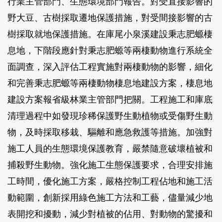
行業主管部門、生態環境部門報告。對受直接影響的
野大豆、古樹採取遷地保護措施，對受間接影響的古
樹採取就地保護措施。在庫尾小泉溪建設秉志肥螈棲
息地，下階段應針對秉志肥螈等兩棲動物進行系統全
面調查，深入評估工程實施對兩棲動物的影響，細化
和完善秉志肥螈等兩棲動物棲息地建設方案，棲息地
建設方案報省級林業主管部門把關。工程施工和庫底
清理過程中如發現珍稀保護野生動植物或受傷野生動
物，及時採取移栽、驅離和應急救護等措施。加強對
施工人員的生態環境保護教育，嚴禁隨意破壞植被和
捕殺野生動物。強化施工生態保護要求，合理安排施
工時間，優化施工方案，嚴格控制工程佔地和施工活
動範圍，創新採用綠色施工方法和工藝，儘量減少地
表開挖和擾動，減少對植被的佔用、對動物的驚擾和