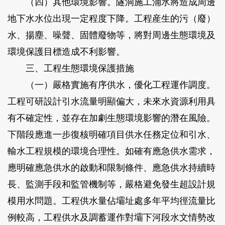
（四）其他環境影響。隧洞施工涌水將造成周邊
地下水水位出現一定程度下降。工程産生的污（廢）
水、揚塵、噪聲、固體廢物等，將對周邊生態環境及
環境保護目標造成不利影響。
三、工程生態環境保護措施
（一）嚴格實施有序供水，優化工程運作調度。
工程可研設計引水流量明顯偏大，未來水資源利用具
有不確定性，並存在加劇生態環境影響的潛在風險。
下階段應進一步復核明確項目供水任務定位和引水、
輸水工程規模的環境合理性。如確有應急供水需求，
應明確應急供水的啟動和限制條件、應急供水持續時
長、監測手段和監管機制等，嚴格避免發生超設計規
模用水問題。工程供水量佔壩址處多年平均徑流量比
例較高，工程供水及調蓄運作對壩下河段水文情勢改