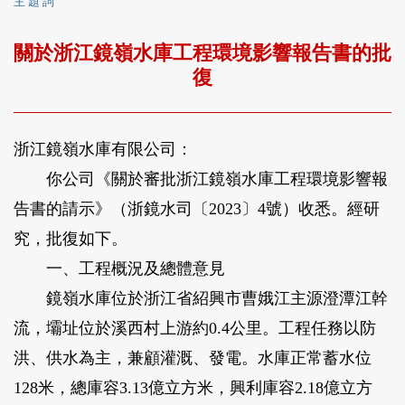
主 題 詞
關於浙江鏡嶺水庫工程環境影響報告書的批
復
浙江鏡嶺水庫有限公司：
你公司《關於審批浙江鏡嶺水庫工程環境影響報
告書的請示》（浙鏡水司〔2023〕4號）收悉。經研
究，批復如下。
一、工程概況及總體意見
鏡嶺水庫位於浙江省紹興市曹娥江主源澄潭江幹
流，壩址位於溪西村上游約0.4公里。工程任務以防
洪、供水為主，兼顧灌溉、發電。水庫正常蓄水位
128米，總庫容3.13億立方米，興利庫容2.18億立方