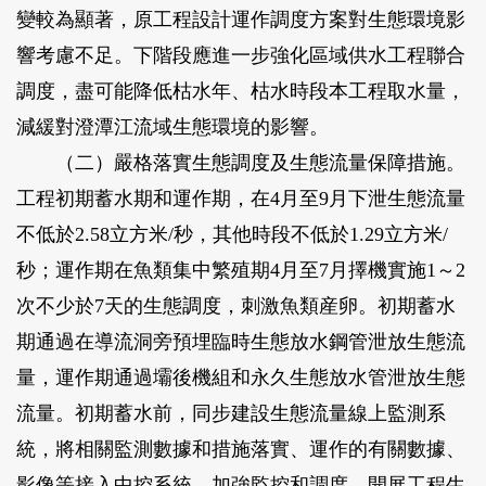
變較為顯著，原工程設計運作調度方案對生態環境影
響考慮不足。下階段應進一步強化區域供水工程聯合
調度，盡可能降低枯水年、枯水時段本工程取水量，
減緩對澄潭江流域生態環境的影響。
（二）嚴格落實生態調度及生態流量保障措施。
工程初期蓄水期和運作期，在4月至9月下泄生態流量
不低於2.58立方米/秒，其他時段不低於1.29立方米/
秒；運作期在魚類集中繁殖期4月至7月擇機實施1～2
次不少於7天的生態調度，刺激魚類産卵。初期蓄水
期通過在導流洞旁預埋臨時生態放水鋼管泄放生態流
量，運作期通過壩後機組和永久生態放水管泄放生態
流量。初期蓄水前，同步建設生態流量線上監測系
統，將相關監測數據和措施落實、運作的有關數據、
影像等接入中控系統，加強監控和調度。開展工程生