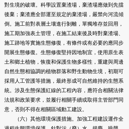
對生境的破壞。科學設置棄渣場，棄渣場應做到先擋
後棄；棄渣應全部運至規定的棄渣場，嚴禁向河流傾
倒。施工前對表層土壤進行剝離，單獨堆存並回用，
施工期加強表土管理，在施工結束後及時對棄渣場、
施工跡地等實施生態修復，有條件或有必要的應同步
開展生態修復。生態修復堅持因地制宜，使用原生表
土和鄉土植物，恢復和保護生物多樣性，重建與周邊
自然生態相協調的植物群落和野生動物生境，初期可
採用人工管護等措施，最終形成可自然維持的生態系
統。涉及生態保護紅線的工程內容，應符合相關法律
法規和政策要求，並履行相關手續或取得主管部門同
意，否則不得在相關區域動工建設。
（六）其他環境保護措施。加強工程建設運作全
過程生態環境保護，針對污（廢）水、揚塵、噪聲、