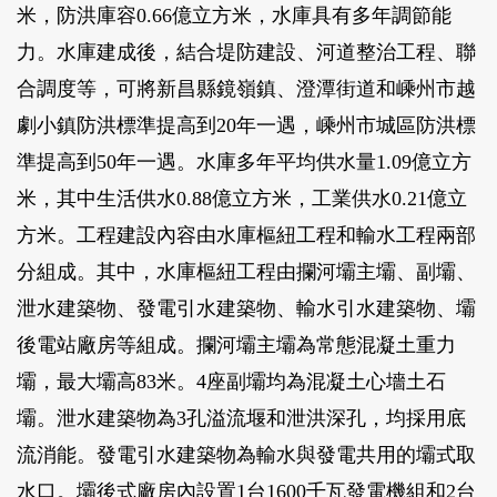
米，防洪庫容0.66億立方米，水庫具有多年調節能
力。水庫建成後，結合堤防建設、河道整治工程、聯
合調度等，可將新昌縣鏡嶺鎮、澄潭街道和嵊州市越
劇小鎮防洪標準提高到20年一遇，嵊州市城區防洪標
準提高到50年一遇。水庫多年平均供水量1.09億立方
米，其中生活供水0.88億立方米，工業供水0.21億立
方米。工程建設內容由水庫樞紐工程和輸水工程兩部
分組成。其中，水庫樞紐工程由攔河壩主壩、副壩、
泄水建築物、發電引水建築物、輸水引水建築物、壩
後電站廠房等組成。攔河壩主壩為常態混凝土重力
壩，最大壩高83米。4座副壩均為混凝土心墻土石
壩。泄水建築物為3孔溢流堰和泄洪深孔，均採用底
流消能。發電引水建築物為輸水與發電共用的壩式取
水口。壩後式廠房內設置1台1600千瓦發電機組和2台