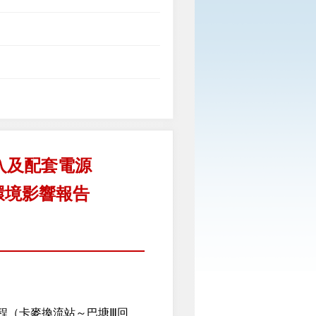
入及配套電源
環境影響報告
程（卡麥換流站～巴塘Ⅲ回