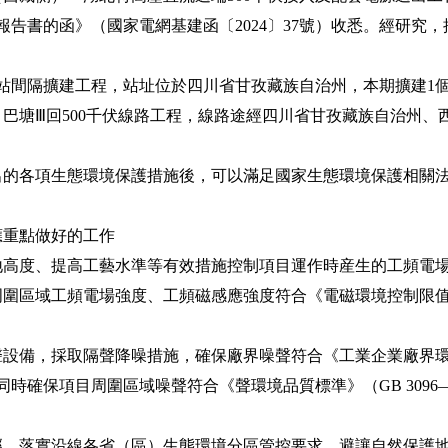
報告書的函》（國家電網基建函〔2024〕37號）收悉。經研究
間隔擴建工程，站址位於四川省甘孜藏族自治州，本期擴建1個5
塘Ⅲ回500千伏線路工程，線路途經四川省甘孜藏族自治州、
各項生態環境保護措施後，可以滿足國家生態環境保護相關法
重點做好的工作
度、提高工藝水準等有效措施控制項目運作時産生的工頻電場
區域工頻電場強度、工頻磁感應強度符合《電磁環境控制限值》（GB
備，採取隔聲降噪措施，確保廠界噪聲符合《工業企業廠界環
準，同時確保項目周圍區域噪聲符合《聲環境品質標準》（GB 3096
落實沿線各省（區）生態環境分區管控要求，避讓自然保護地