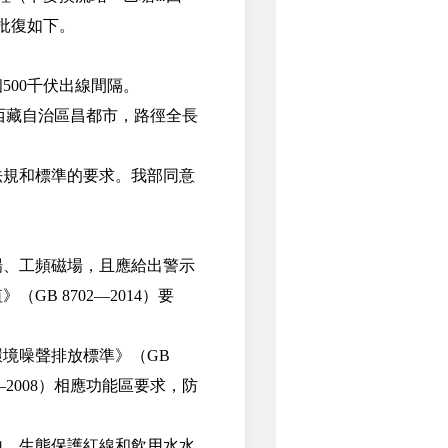
，批復如下。
00千伏出線間隔。
西藏自治區昌都市，路徑全長
規和標準的要求。我部同意
、工頻磁場，且應給出警示
 8702—2014）要
境噪聲排放標準》（GB
—2008）相應功能區要求，防
、生態保護紅線和飲用水水