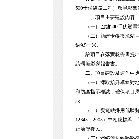
500千伏線路工程）環境影響
一、項目主要建設內容
（一）巴塘500千伏變電站
（二）新建卡麥換流站～巴
約9.5千米。
該項目在落實報告書提出的
該環境影響報告書。
二、項目建設及運作中應
（一）採取抬升導線對地高
和防護指示標誌，確保項目周圍
求。
（二）變電站採用低噪聲設
12348—2008）中相應標
止噪聲擾民。
（三）繼續優化線路路徑，