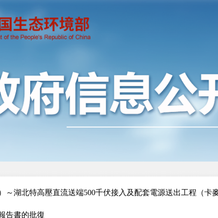
）～湖北特高壓直流送端500千伏接入及配套電源送出工程（卡麥
報告書的批復