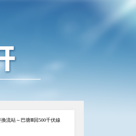
換流站～巴塘Ⅲ回500千伏線