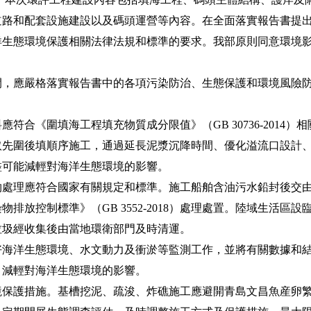
道路和配套設施建設以及碼頭運營等內容。在全面落實報告書提
洋生態環境保護相關法律法規和標準的要求。我部原則同意環境
應嚴格落實報告書中的各項污染防治、生態保護和環境風險防
合《圍填海工程填充物質成分限值》（GB 30736-2014）
取先圍後填順序施工，通過延長泥漿沉降時間、優化溢流口設計
盡可能減輕對海洋生態環境的影響。
理應符合國家有關規定和標準。施工船舶含油污水鉛封後交由
排放控制標準》（GB 3552-2018）處理處置。陸域生活區
垃圾經收集後由當地環衛部門及時清運。
洋生態環境、水文動力及衝淤等監測工作，並將有關數據和結
，減輕對海洋生態環境的影響。
護措施。基槽挖泥、疏浚、炸礁施工應避開青島文昌魚産卵繁殖