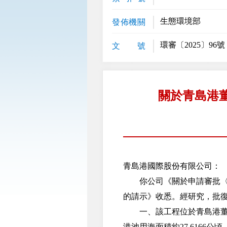
生態環境部
發佈機關
環審〔2025〕96號
文 號
關於青島港
青島港國際股份有限公司：
你公司《關於申請審批〈青
的請示》收悉。經研究，批
一、該工程位於青島港董家口港
港池用海面積約27.616