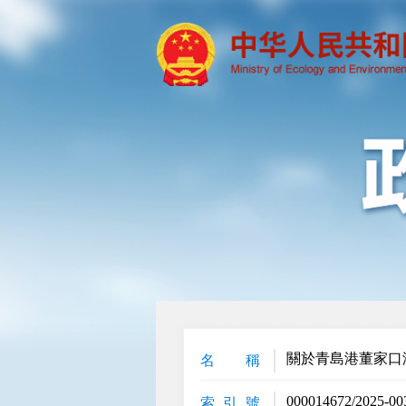
關於青島港董家口
名 稱
000014672/2025-00
索 引 號