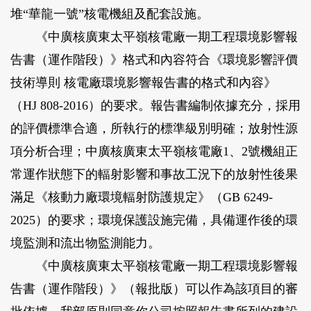
堆“華龍一號”核電機組及配套設施。
《中廣核廣東太平嶺核電廠一期工程環境影響報
告書（運作階段）》格式和內容符合《環境影響評價
技術導則 核電廠環境影響報告書的格式和內容》
（HJ 808-2016）的要求。報告書編制依據充分，採用
的評價標準合適，所執行的標準級別明確；放射性源
項分析合理；中廣核廣東太平嶺核電廠1、2號機組正
常運作狀態下的輻射影響和事故工況下的放射性後果
滿足《核動力廠環境輻射防護規定》（GB 6249-
2025）的要求；環境保護設施完備，具備運作後的環
境監測和流出物監測能力。
《中廣核廣東太平嶺核電廠一期工程環境影響報
告書（運作階段）》（報批版）可以作為該項目的審