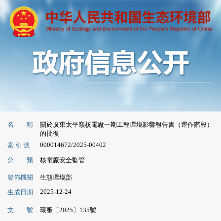
名 稱
關於廣東太平嶺核電廠一期工程環境影響報告書（運作階段）
的批復
000014672/2025-00402
索 引 號
分 類
核電廠安全監管
發佈機關
生態環境部
2025-12-24
生成日期
文 號
環審〔2025〕135號