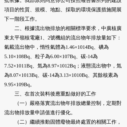
批依據。我部原則同意你公司按照報告書所列的建設
項目的性質、規模、地點、採取的環境保護措施開展
下一階段工作。
二、根據流出物排放的相關標準要求，中廣核廣
東太平嶺核電廠1、2號機組的流出物年排放量如下：
氣載流出物中，惰性氣體為1.46×1014Bq、碘為
5.10×108Bq、粒子為6.00×107Bq、碳-14為
7.52×1011Bq、氚為8.97×1012Bq；液態流出物中，氚
為8.07×1013Bq、碳-14為3.13×1010Bq、其餘核素為
9.95×109Bq。
三、在首次裝料後應重點做好的工作
（一）嚴格落實流出物年排放總量控制，定期對
流出物排放量申請值進行優化。
（二）繼續推動固體廢物最終處置的相關工作，