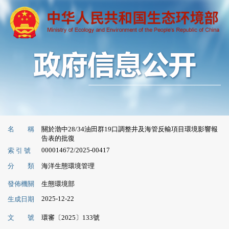
名 稱
關於渤中28/34油田群19口調整井及海管反輸項目環境影響報
告表的批復
000014672/2025-00417
索 引 號
分 類
海洋生態環境管理
發佈機關
生態環境部
2025-12-22
生成日期
文 號
環審〔2025〕133號