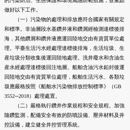
的污染防治、生態保護和環境風險防範措施，並重點
做好以下工作。
（一）污染物的處理和排放應符合國家有關規定
和標準。非油層段水基鑽井液和鑽屑經檢測達標後排
海，其他鑽屑和鑽井液應運回陸地交由有資質單位處
理。平臺生活污水經處理達標後排海，生活垃圾、生
産垃圾分類收集後運回陸地處理。洗井廢水和含油生
産水經處理達標後回注地層。船舶含油污水鉛封後運
回陸地交由有資質單位處理，船舶生活污水、各類垃
圾應嚴格按照《船舶水污染物排放控制標準》（GB
3552─2018）處理處置。
（二）嚴格執行鑽井作業規程和安全規程。加強
隨鑽監測，配備安全有效的防噴設備、壓井材料及井
控設備，建立健全井控管理系統。