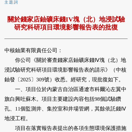
主 題 詞
關於錢家店鈾礦床錢IV塊（北）地浸試驗
研究科研項目環境影響報告表的批復
中核鈾業有限責任公司：
你公司《關於審查錢家店鈾礦床錢Ⅳ塊（北）地
浸試驗研究科研項目環境影響報告表的請示》（中核
鈾發〔2025〕309號）收悉。經研究，現批復如下。
一、項目位於內蒙古自治區通遼市科爾沁左翼中
旗白興吐蘇木。項目主要建設內容包括98個試驗鑽
孔、11個監測井、集控室和井場管網，其餘依託錢Ⅳ
地浸工程。
項目在落實報告表提出的各項生態環境保護措施