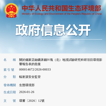
名 稱
關於錢家店鈾礦床錢IV塊（北）地浸試驗研究科研項目環境影
響報告表的批復
000014672/2026-00033
索 引 號
分 類
輻射源安全監管
發佈機關
生態環境部
2026-01-26
生成日期
文 號
環審〔2026〕12號