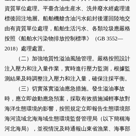
資質單位處理。平臺含油生産水、洗井廢水經處理達
標後回注地層。船舶機艙含油污水鉛封後運回陸地交
由有資質單位處理，船舶生活污水、各類垃圾應嚴格
按照《船舶水污染物排放控制標準》（GB 3552—
2018）處理處置。
（二）加強地質性溢油風險管理。嚴格按照設計
注入壓力和注入量作業，實時進行壓力監測，根據監
測結果及時調整注入壓力和注入量，確保注採平衡。
（三）切實落實溢油應急措施。發生溢油事故
時，應立即啟動應急預案，採取有效措施減輕事故對
海洋生態環境的影響，按照規定立即報告生態環境部
海河流域北海海域生態環境監督管理局（以下簡稱海
河北海局），並視情況及時通報山東省漁業、海事部