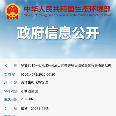
名 稱
關於PL19—3/PL25—6油田調整井項目環境影響報告表的批復
000014672/2026-00195
索 引 號
分 類
海洋生態環境管理
發佈機關
生態環境部
2026-06-10
生成日期
文 號
環審〔2026〕62號