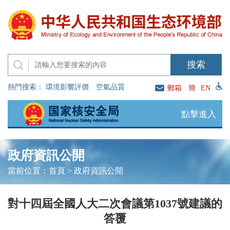
熱門搜索：
環境影響評價
空氣品質
郵箱
簡
EN
點擊進入
政府資訊公開
當前位置：
首頁
>
政府資訊公開
對十四屆全國人大二次會議第1037號建議的
答覆