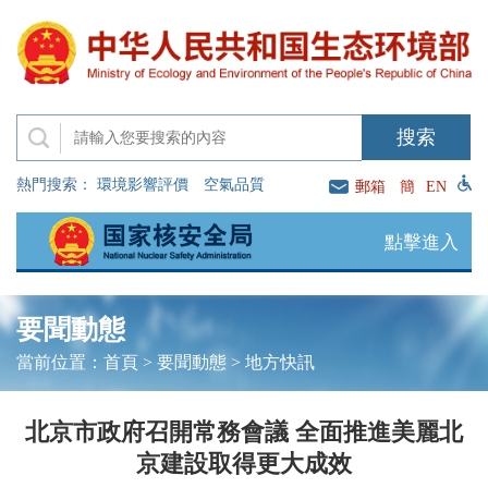
熱門搜索：
環境影響評價
空氣品質
郵箱
簡
EN
點擊進入
要聞動態
當前位置：
首頁
>
要聞動態
>
地方快訊
北京市政府召開常務會議 全面推進美麗北
京建設取得更大成效