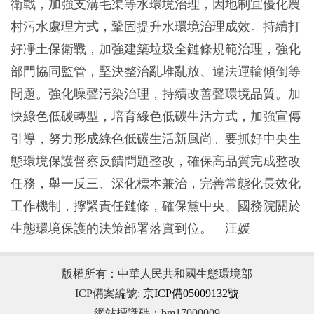
衛戰，加強支溝毛渠等水環境治理，因地制宜優化農
村污水處理方式，鞏固提升水環境治理成效。持續打
好凈土保衛戰，加強建築垃圾全鏈條規範治理，強化
部門協同監管，堅決整治亂堆亂放、違法運輸傾倒等
問題。強化噪聲污染治理，持續改善聲環境品質。加
快綠色低碳轉型，培育綠色低碳生活方式，加強宣傳
引導，努力形成綠色低碳生活新風尚。要抓好中央生
態環境保護督察反饋問題整改，確保高品質完成整改
任務，舉一反三、深化標本兼治，完善常態化長效化
工作機制，擰緊責任鏈條，確保黨中央、國務院關於
生態環境保護的決策部署落實到位。 汪媛
版權所有：中華人民共和國生態環境部
ICP備案編號:
京ICP備05009132號
網站標識碼：bm17000009