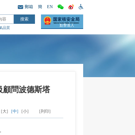
郵箱
簡
EN
點擊進入
氣品質
級顧問波德斯塔
[大]
[中]
[小]
[列印]
。