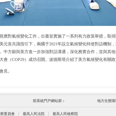
應對氣候變化工作，出臺並實施了一系列有力政策舉措，取得
美元首共識指引下，兩國于2021年設立氣候變化特使對話機制
。中方願與美方進一步加強對話溝通，深化務實合作，並與其他
大會（COP29）成功召開。波德斯塔介紹了美方氣候變化有關
會見。
國防部
國家
部系統門戶網站群
地方生態環
科學技術部
工業
公安部
民政
監察委員會
最高人民法院
最高人民檢察院