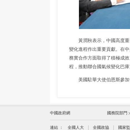
黃潤秋表示，中國高度重視
變化進程作出重要貢獻。在中
務實合作方面取得了積極成效
程，推動聯合國氣候變化巴庫
美國駐華大使伯恩斯參加
外交部
中國政府網
國務院部門
教育部
國家民族事務委員會
連結 ：
全國人大
全國政協
國家