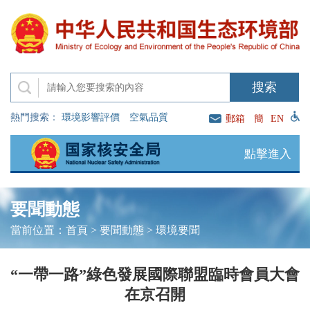
熱門搜索：
環境影響評價
空氣品質
郵箱
簡
EN
點擊進入
要聞動態
當前位置：
首頁
>
要聞動態
>
環境要聞
“一帶一路”綠色發展國際聯盟臨時會員大會
在京召開