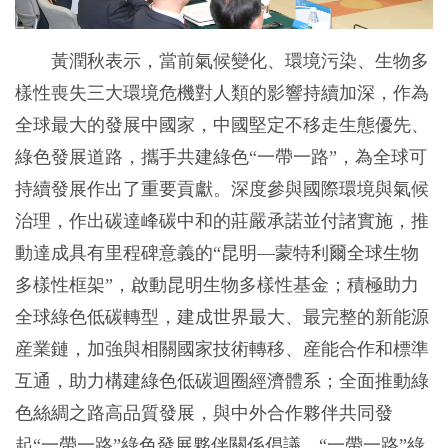
黃潤秋表示，當前氣候變化、環境污染、生物多
樣性喪失三大環境危機對人類的影響持續加深，作為
全球最大的發展中國家，中國堅定不移走生態優先、
綠色發展道路，攜手共建綠色“一帶一路”，為全球可
持續發展作出了重要貢獻。深度參與國際環境與氣候
治理，作出碳達峰碳中和的莊嚴承諾並付諸實施，推
動達成具有里程碑意義的“昆明—蒙特利爾全球生物
多樣性框架”，啟動昆明生物多樣性基金；積極助力
全球綠色低碳轉型，建成世界最大、最完整的新能源
産業鏈，加強與相關國家技術轉移、産能合作和標準
互通，助力構建綠色低碳迴圈經濟體系；全面推動綠
色絲綢之路高品質發展，與中外合作夥伴共同發
起“一帶一路”綠色發展夥伴關係倡議、“一帶一路”綠