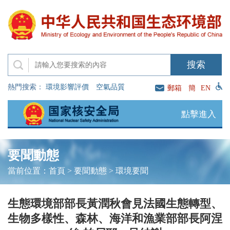
熱門搜索：
環境影響評價
空氣品質
郵箱
簡
EN
點擊進入
要聞動態
當前位置：
首頁
>
要聞動態
>
環境要聞
生態環境部部長黃潤秋會見法國生態轉型、
生物多樣性、森林、海洋和漁業部部長阿涅