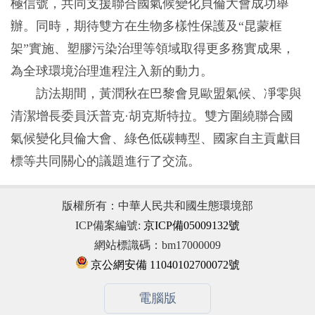
極信號，共同支援聯合國氣候變化貝倫大會成功舉
辦。同時，期待雙方在生物多樣性保護及“昆蒙框
架”實施、塑膠污染治理等領域取得更多務實成果，
為全球環境治理進程注入新的動力。
訪法期間，黃潤秋在巴黎會見歐盟氣候、凈零與
清潔增長委員沃普克·胡克斯特拉。雙方圍繞聯合國
氣候變化貝倫大會、綠色低碳轉型、國家自主貢獻目
標等共同關心的議題進行了交流。
版權所有：中華人民共和國生態環境部
ICP備案編號:
京ICP備05009132號
網站標識碼：bm17000009
京公網安備 11040102700072號
電腦版