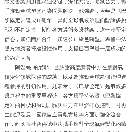
際文書談判加強溝通交流，深化共識、凝聚合力，攜
手推動全球塑膠污染問題解決。他強調，今年是《巴
黎協定》達成10週年，當前全球氣候治理面臨諸多挑
戰和不確定性，期待各方遵循多邊共識，進一步堅定
信心，加強團結合作，加速公正綠色轉型。希望中法
雙方繼續發揮建設性作用，支援巴西舉辦一屆成功的
締約方大會。
阿涅絲·帕尼耶—呂納謝高度讚賞中方在應對氣
候變化領域取得的成就，以及為推動全球氣候治理進
程發揮的引領作用。她表示，《巴黎協定》是氣候多
邊進程中的重要里程碑，各方應堅持落實《巴黎協
定》的目標和原則。願與中方在甲烷排放控制、可再
生能源發展、國家自主貢獻實施等方面加強交流合
作，向國際社會傳遞中法攜手應對全球氣候變化的積