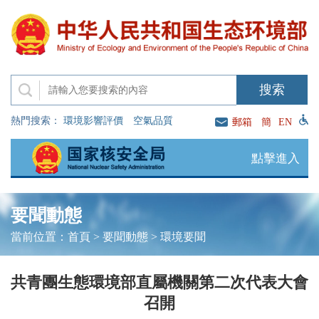
熱門搜索：
環境影響評價
空氣品質
郵箱
簡
EN
點擊進入
要聞動態
當前位置：
首頁
>
要聞動態
>
環境要聞
共青團生態環境部直屬機關第二次代表大會
召開