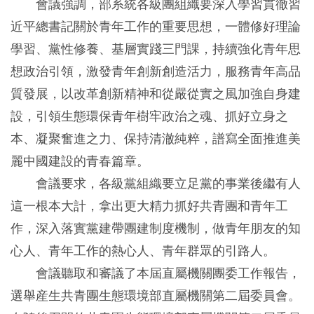
會議強調，部系統各級團組織要深入學習貫徹習
近平總書記關於青年工作的重要思想，一體修好理論
學習、黨性修養、基層實踐三門課，持續強化青年思
想政治引領，激發青年創新創造活力，服務青年高品
質發展，以改革創新精神和從嚴從實之風加強自身建
設，引領生態環保青年樹牢政治之魂、抓好立身之
本、凝聚奮進之力、保持清澈純粹，譜寫全面推進美
麗中國建設的青春篇章。
會議要求，各級黨組織要立足黨的事業後繼有人
這一根本大計，拿出更大精力抓好共青團和青年工
作，深入落實黨建帶團建制度機制，做青年朋友的知
心人、青年工作的熱心人、青年群眾的引路人。
會議聽取和審議了本屆直屬機關團委工作報告，
選舉産生共青團生態環境部直屬機關第二屆委員會。