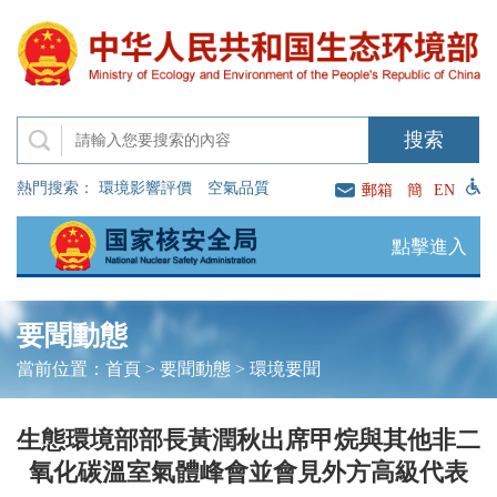
熱門搜索：
環境影響評價
空氣品質
郵箱
簡
EN
點擊進入
要聞動態
當前位置：
首頁
>
要聞動態
>
環境要聞
生態環境部部長黃潤秋出席甲烷與其他非二
氧化碳溫室氣體峰會並會見外方高級代表