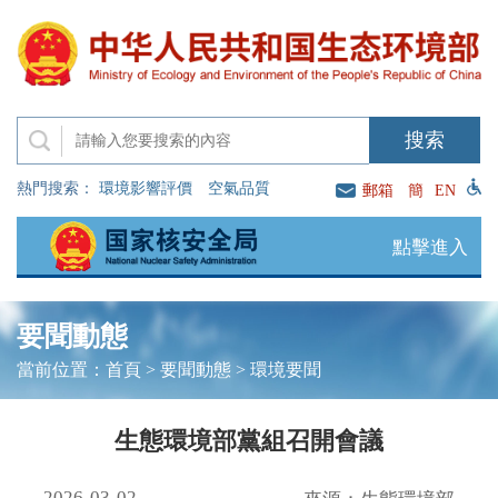
熱門搜索：
環境影響評價
空氣品質
郵箱
簡
EN
點擊進入
要聞動態
當前位置：
首頁
>
要聞動態
>
環境要聞
生態環境部黨組召開會議
2026-03-02