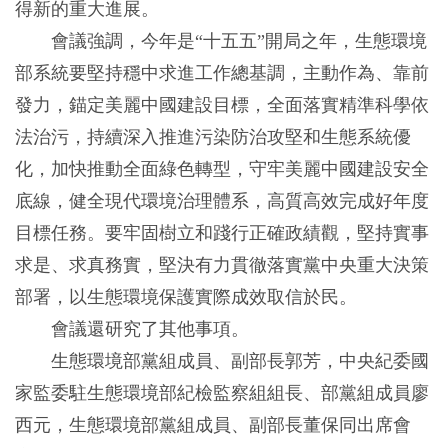
得新的重大進展。
會議強調，今年是“十五五”開局之年，生態環境
部系統要堅持穩中求進工作總基調，主動作為、靠前
發力，錨定美麗中國建設目標，全面落實精準科學依
法治污，持續深入推進污染防治攻堅和生態系統優
化，加快推動全面綠色轉型，守牢美麗中國建設安全
底線，健全現代環境治理體系，高質高效完成好年度
目標任務。要牢固樹立和踐行正確政績觀，堅持實事
求是、求真務實，堅決有力貫徹落實黨中央重大決策
部署，以生態環境保護實際成效取信於民。
會議還研究了其他事項。
生態環境部黨組成員、副部長郭芳，中央紀委國
家監委駐生態環境部紀檢監察組組長、部黨組成員廖
西元，生態環境部黨組成員、副部長董保同出席會