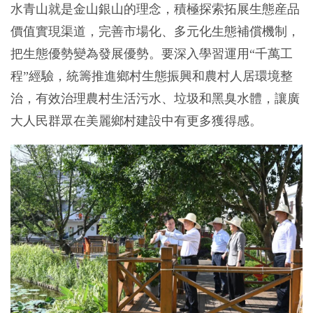
水青山就是金山銀山的理念，積極探索拓展生態産品
價值實現渠道，完善市場化、多元化生態補償機制，
把生態優勢變為發展優勢。要深入學習運用“千萬工
程”經驗，統籌推進鄉村生態振興和農村人居環境整
治，有效治理農村生活污水、垃圾和黑臭水體，讓廣
大人民群眾在美麗鄉村建設中有更多獲得感。