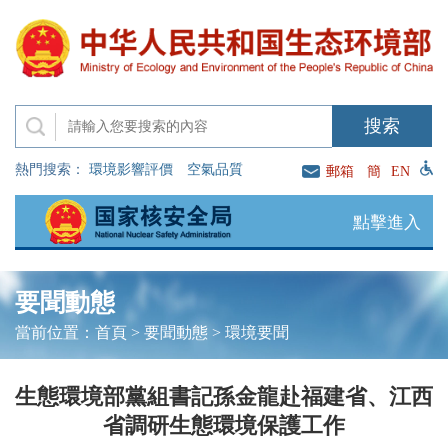
熱門搜索：
環境影響評價
空氣品質
郵箱
簡
EN
點擊進入
要聞動態
當前位置：
首頁
>
要聞動態
>
環境要聞
生態環境部黨組書記孫金龍赴福建省、江西
省調研生態環境保護工作