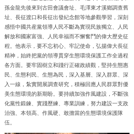
孫金龍先後來到古田會議會址、毛澤東才溪鄉調查舊
址、長征渡口和長征出發紀念館等地參觀學習，深刻
感悟中國共産黨領導人民不斷為實現民族獨立、人民
解放和國家富強、人民幸福而不懈奮鬥的偉大歷史征
程。他表示，要不忘初心、牢記使命，弘揚偉大長征
精神，始終把黨的領導貫穿生態環境保護工作全過程
各方面。要牢固樹立和踐行正確政績觀，堅持生態惠
民、生態利民、生態為民，深入基層、深入群眾、深
入一線，紮實開展調查研究，積極回應人民群眾對優
美生態環境的新期盼。要持續加強作風建設，不斷強
化黨性鍛鍊、實踐歷練、專業訓練，努力建設一支政
治強、本領高、作風硬、敢擔當的生態環境保護隊
伍。