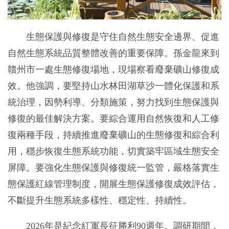
生態保護與修復是守住自然生態安全邊界、促進
自然生態系統品質整體改善的重要保障。孫金龍來到
贛州市一處生態修復場地，現場察看廢棄礦山修復成
效。他強調，要堅持山水林田湖草沙一體化保護和系
統治理，因勢利導、分類施策，努力找到生態保護與
修復的最佳解決方案。要綜合運用自然恢復和人工修
復兩種手段，持續推進廢棄礦山的生態修復和綜合利
用，穩步恢復生態系統功能，切實築牢區域生態安全
屏障。要強化生態保護與修復統一監管，嚴格落實生
態保護紅線管理制度，開展生態保護修復成效評估，
不斷提升生態系統多樣性、穩定性、持續性。
2026年是紀念紅軍長征勝利90週年。調研期間，