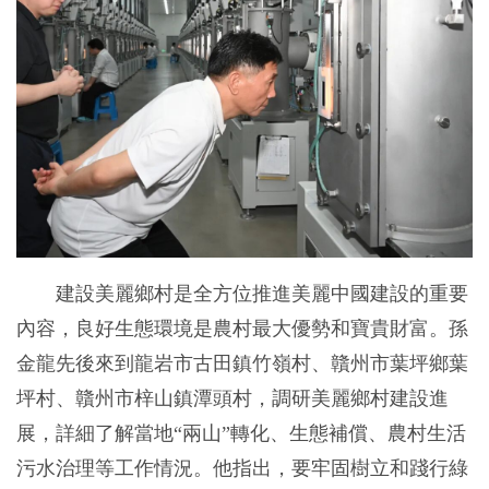
建設美麗鄉村是全方位推進美麗中國建設的重要
內容，良好生態環境是農村最大優勢和寶貴財富。孫
金龍先後來到龍岩市古田鎮竹嶺村、贛州市葉坪鄉葉
坪村、贛州市梓山鎮潭頭村，調研美麗鄉村建設進
展，詳細了解當地“兩山”轉化、生態補償、農村生活
污水治理等工作情況。他指出，要牢固樹立和踐行綠